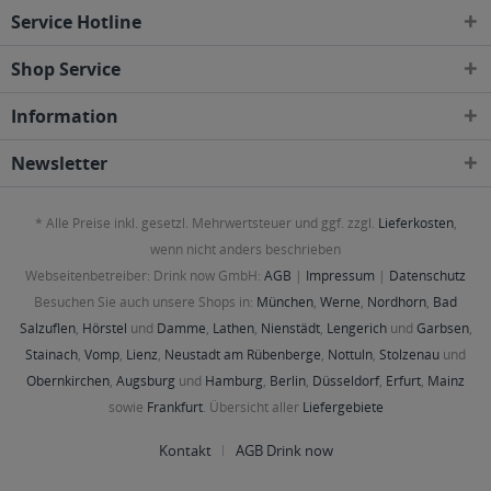
Service Hotline
Shop Service
Information
Newsletter
* Alle Preise inkl. gesetzl. Mehrwertsteuer und ggf. zzgl.
Lieferkosten
,
wenn nicht anders beschrieben
Webseitenbetreiber: Drink now GmbH:
AGB
|
Impressum
|
Datenschutz
Besuchen Sie auch unsere Shops in:
München
,
Werne
,
Nordhorn
,
Bad
Salzuflen
,
Hörstel
und
Damme
,
Lathen
,
Nienstädt
,
Lengerich
und
Garbsen
,
Stainach
,
Vomp
,
Lienz
,
Neustadt am Rübenberge
,
Nottuln
,
Stolzenau
und
Obernkirchen
,
Augsburg
und
Hamburg
,
Berlin
,
Düsseldorf
,
Erfurt
,
Mainz
sowie
Frankfurt
. Übersicht aller
Liefergebiete
Kontakt
AGB Drink now