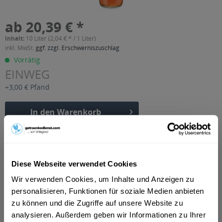
ab 20,39 € *
Inhalt:
10 Liter (2,04 € * / 1 Liter)
inkl. MwSt.
ggf. zzgl. Erschwerniszuschlag
Vorrätig
EINWEG
+3,00 € Pfand
In den
Warenkorb
Artikel-Nr.:
33270
Verfügbar in:
Diese Webseite verwendet Cookies
Beschreibung
mehr
Wir verwenden Cookies, um Inhalte und Anzeigen zu
personalisieren, Funktionen für soziale Medien anbieten
"Silenca Rhabarber Schorle 20 x 0,5l"
zu können und die Zugriffe auf unsere Website zu
analysieren. Außerdem geben wir Informationen zu Ihrer