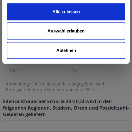
0 g Kohlenhydrate...
mehr
Alle zulassen
Brennwert
30 kcal / 128 kJ
Fett
0 g
Auswahl erlauben
davon gesättigte Fettsäuren
0 g
Kohlenhydrate
6,8 g
Ablehnen
davon Zucker
6,8 g
Eiweiß
0 g
Salz
0 g
Anmerkung: Sofern nicht anders angegeben, ist die
Bezugsgröße für die Nährwertangaben 100 ml
Silenca Rhabarber Schorle 20 x 0,5l wird in den
folgenden Regionen, Städten, Orten und Postleitzahl-
Gebieten geliefert