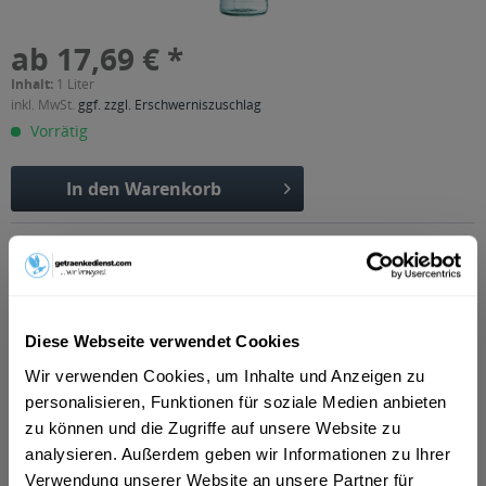
ab 17,69 € *
Inhalt:
1 Liter
inkl. MwSt.
ggf. zzgl. Erschwerniszuschlag
Vorrätig
In den
Warenkorb
Artikel-Nr.:
11897
Verfügbar in:
Düsseldorf
,
Erfurt
,
Weimar
,
Hilden
,
Gotha
,
Erkrath
,
Alkersleben,
Arnstadt, Bösleben-Wüllersleben, Dornheim, Osthausen-
Wülfershausen, Wachsenburggemeinde, Wipfratal, Witzleben
,
Diese Webseite verwendet Cookies
Apfelstädt, Gamstädt, Ingersleben, Neudietendorf, Nottleben
,
Bad Langensalza, Behringen, Bothenheilingen, Issersheilingen,
Wir verwenden Cookies, um Inhalte und Anzeigen zu
Kirchheilingen, Kleinwelsbach, Mülverstedt, Neunheilingen,
personalisieren, Funktionen für soziale Medien anbieten
Schönstedt, Sundhausen, Tottleben, Weberstedt
,
Ballstädt,
zu können und die Zugriffe auf unsere Website zu
Brüheim, Bufleben, Ebenheim, Emleben, Eschenbergen,
analysieren. Außerdem geben wir Informationen zu Ihrer
Friedrichswerth, Friemar, Goldbach, Grabsleben,
Günthersleben, Haina, Hochheim, Molschleben, Mühlberg,
Verwendung unserer Website an unsere Partner für