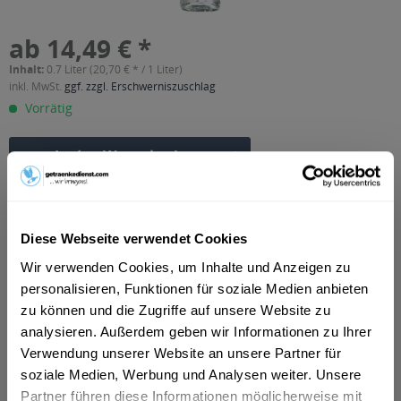
ab 14,49 € *
Inhalt:
0.7 Liter (20,70 € * / 1 Liter)
inkl. MwSt.
ggf. zzgl. Erschwerniszuschlag
Vorrätig
In den
Warenkorb
Artikel-Nr.:
13218
Verfügbar in:
Diese Webseite verwendet Cookies
Erfurt
,
Weimar
,
Gotha
,
Alkersleben, Arnstadt, Bösleben-
Wüllersleben, Dornheim, Osthausen-Wülfershausen,
Wir verwenden Cookies, um Inhalte und Anzeigen zu
Wachsenburggemeinde, Wipfratal, Witzleben
,
Apfelstädt,
personalisieren, Funktionen für soziale Medien anbieten
Gamstädt, Ingersleben, Neudietendorf, Nottleben
,
Bad
Langensalza, Behringen, Bothenheilingen, Issersheilingen,
zu können und die Zugriffe auf unsere Website zu
Kirchheilingen, Kleinwelsbach, Mülverstedt, Neunheilingen,
analysieren. Außerdem geben wir Informationen zu Ihrer
Schönstedt, Sundhausen, Tottleben, Weberstedt
,
Ballstädt,
Verwendung unserer Website an unsere Partner für
Brüheim, Bufleben, Ebenheim, Emleben, Eschenbergen,
soziale Medien, Werbung und Analysen weiter. Unsere
Friedrichswerth, Friemar, Goldbach, Grabsleben,
Günthersleben, Haina, Hochheim, Molschleben, Mühlberg,
Partner führen diese Informationen möglicherweise mit