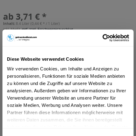
ab 3,71 € *
Inhalt:
8.4 Liter (0,44 € * / 1 Liter)
inkl. MwSt.
ggf. zzgl. Erschwerniszuschlag
Vorrätig
MEHRWEG
+3,30 € Pfand
Diese Webseite verwendet Cookies
In den
Warenkorb
Wir verwenden Cookies, um Inhalte und Anzeigen zu
personalisieren, Funktionen für soziale Medien anbieten
zu können und die Zugriffe auf unsere Website zu
Artikel-Nr.:
21273
analysieren. Außerdem geben wir Informationen zu Ihrer
Verfügbar in:
München
,
Augsburg
,
Rosenheim
,
Freising
,
Dachau
,
Germering
,
Verwendung unserer Website an unsere Partner für
Fürstenfeldbruck
,
Erding
,
Friedberg
,
Landsberg am Lech
,
soziale Medien, Werbung und Analysen weiter. Unsere
Unterschleißheim
,
Königsbrunn
,
Olching
,
Geretsried
,
Partner führen diese Informationen möglicherweise mit
Unterhaching
,
Starnberg
,
Vaterstetten
,
Gersthofen
,
Neusäß
,
weiteren Daten zusammen, die Sie ihnen bereitgestellt
Karlsfeld
haben oder die sie im Rahmen Ihrer Nutzung der Dienste
Beschreibung
gesammelt haben.