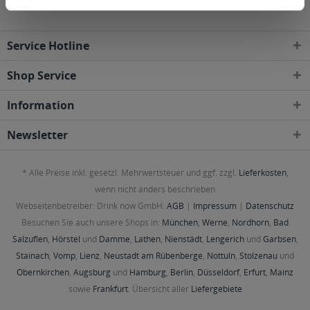
Service Hotline
Shop Service
Information
Newsletter
* Alle Preise inkl. gesetzl. Mehrwertsteuer und ggf. zzgl.
Lieferkosten
,
wenn nicht anders beschrieben
Webseitenbetreiber: Drink now GmbH:
AGB
|
Impressum
|
Datenschutz
Besuchen Sie auch unsere Shops in:
München
,
Werne
,
Nordhorn
,
Bad
Salzuflen
,
Hörstel
und
Damme
,
Lathen
,
Nienstädt
,
Lengerich
und
Garbsen
,
Stainach
,
Vomp
,
Lienz
,
Neustadt am Rübenberge
,
Nottuln
,
Stolzenau
und
Obernkirchen
,
Augsburg
und
Hamburg
,
Berlin
,
Düsseldorf
,
Erfurt
,
Mainz
sowie
Frankfurt
. Übersicht aller
Liefergebiete