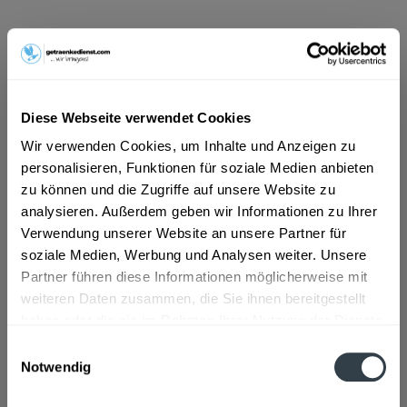
ab 54,36 € *
Inhalt:
4.2 Liter (12,94 € * / 1 Liter)
inkl. MwSt.
ggf. zzgl. Erschwerniszuschlag
Vorrätig
Diese Webseite verwendet Cookies
Wir verwenden Cookies, um Inhalte und Anzeigen zu
In den
Warenkorb
personalisieren, Funktionen für soziale Medien anbieten
zu können und die Zugriffe auf unsere Website zu
Artikel-Nr.:
23877
analysieren. Außerdem geben wir Informationen zu Ihrer
Verfügbar in:
Verwendung unserer Website an unsere Partner für
soziale Medien, Werbung und Analysen weiter. Unsere
Beschreibung
Partner führen diese Informationen möglicherweise mit
mehr
weiteren Daten zusammen, die Sie ihnen bereitgestellt
"Chantré Weinbrand 6 x 0,7l"
haben oder die sie im Rahmen Ihrer Nutzung der Dienste
gesammelt haben.
Einwilligungsauswahl
Flaschengröße:
0,7 - 0,75 l
Notwendig
Datenschutzbestimmungen
Fragen zum Artikel?