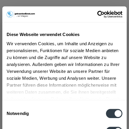
ab 12,99 € *
Inhalt:
0.7 Liter (18,56 € * / 1 Liter)
inkl. MwSt.
ggf. zzgl. Erschwerniszuschlag
Vorrätig
Diese Webseite verwendet Cookies
Wir verwenden Cookies, um Inhalte und Anzeigen zu
In den
Warenkorb
personalisieren, Funktionen für soziale Medien anbieten
zu können und die Zugriffe auf unsere Website zu
analysieren. Außerdem geben wir Informationen zu Ihrer
Artikel-Nr.:
26346
Verwendung unserer Website an unsere Partner für
Verfügbar in:
soziale Medien, Werbung und Analysen weiter. Unsere
Beschreibung
Partner führen diese Informationen möglicherweise mit
mehr
weiteren Daten zusammen, die Sie ihnen bereitgestellt
haben oder die sie im Rahmen Ihrer Nutzung der Dienste
"Grappa Cellini Cru 0,7l"
gesammelt haben.
Einwilligungsauswahl
Notwendig
Flaschengröße:
0,7 - 0,75 l
Datenschutzbestimmungen
Fragen zum Artikel?