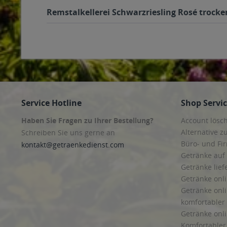
Remstalkellerei Schwarzriesling Rosé trocke
Service Hotline
Shop Servi
Haben Sie Fragen zu Ihrer Bestellung?
Account lösc
Alternative z
Schreiben Sie uns gerne an
Büro- und F
kontakt@getraenkedienst.com
Getränke auf
Getränke lief
Getränke onli
Getränke onli
komfortabler 
Getränke onli
Komfortabler 