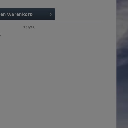
den
Warenkorb
31976
: