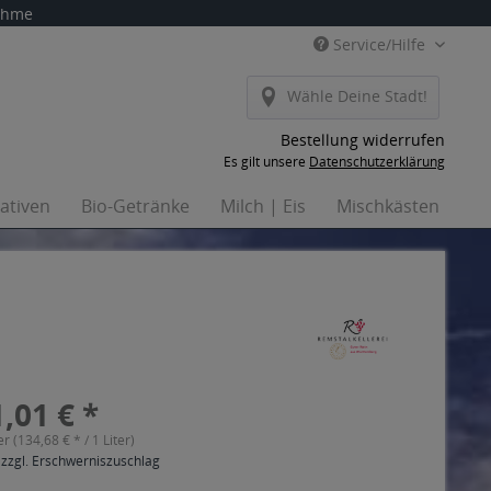
nahme
Service/Hilfe
Wähle Deine Stadt!
Bestellung widerrufen
Es gilt unsere
Datenschutzerklärung
nativen
Bio-Getränke
Milch | Eis
Mischkästen
Ha
,01 € *
er (134,68 € * / 1 Liter)
 zzgl. Erschwerniszuschlag