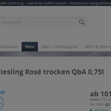
elle Lieferung |
Getränke liefern lassen
| kostenlose Leergutmit
pirituosen
Wein
Sekt | Champagner
Milch & Alter
iesling Rosé trocken QbA 0,75l
ab 101
Inhalt:
0.75 Lit
inkl. MwSt.
ggf.
Vorrätig