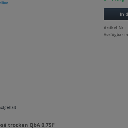
In 
Artikel-Nr.:
Verfügbar in
holgehalt
sé trocken QbA 0,75l"