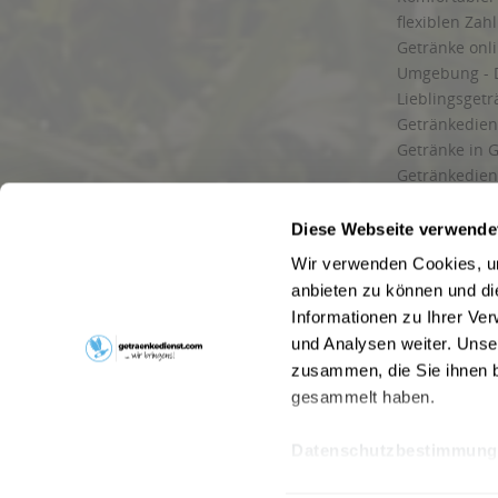
flexiblen Zah
Getränke onl
Umgebung - 
Lieblingsget
Getränkediens
Getränke in G
Getränkedien
zuverlässige
und Umgebu
Diese Webseite verwende
Getränkeliefe
Wir verwenden Cookies, um
Liefergebiet
anbieten zu können und di
Lieferservice
Informationen zu Ihrer Ve
Wir liefern G
und Analysen weiter. Unse
Kontakt
zusammen, die Sie ihnen b
Newsletter
gesammelt haben.
Datenschutzbestimmung
* Alle Pre
Webseitenbetreiber: Drink now GmbH:
AGB
|
Impressum
|
Datensc