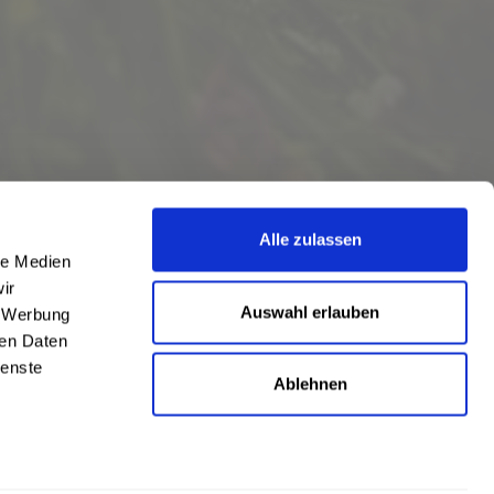
Alle zulassen
le Medien
ir
Auswahl erlauben
, Werbung
ren Daten
ienste
Ablehnen
eschrieben
len
,
Hörstel
und
Damme
,
Lathen
,
Nienstädt
,
Lengerich
und
Garbsen
,