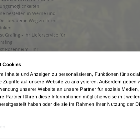
lungsmöglichkeiten
ine bestellen in Werne und
Der bequeme Weg zu Ihren
ränken
t Grafing - Ihr Lieferservice für
rafing
st Rosenheim - Ihr
r Getränkeservice in Rosenheim
ng
t Cookies
rung in Starnberg
 Inhalte und Anzeigen zu personalisieren, Funktionen für sozia
e Zugriffe auf unsere Website zu analysieren. Außerdem geben w
 für Getränke
rwendung unserer Website an unsere Partner für soziale Medien
etränke
re Partner führen diese Informationen möglicherweise mit weite
ereitgestellt haben oder die sie im Rahmen Ihrer Nutzung der D
en
ise inkl. gesetzl. Mehrwertsteuer und ggf. zzgl.
Lieferkosten
, wenn nicht anders b
hutz
Besuchen Sie auch unsere Shops in:
München
,
Werne
,
Nordhorn
,
Bad Salzuf