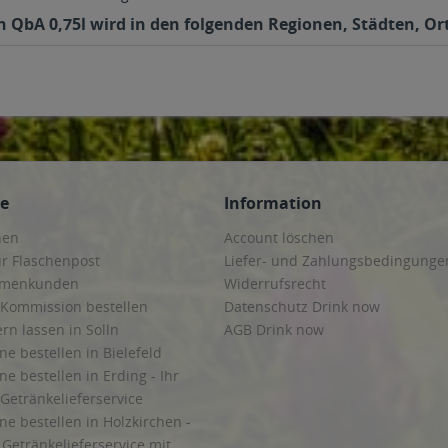
n QbA 0,75l wird in den folgenden Regionen, Städten, Ort
ce
Information
hen
Account löschen
ur Flaschenpost
Liefer- und Zahlungsbedingunge
irmenkunden
Widerrufsrecht
 Kommission bestellen
Datenschutz Drink now
ern lassen in Solln
AGB Drink now
ne bestellen in Bielefeld
ne bestellen in Erding - Ihr
Getränkelieferservice
ne bestellen in Holzkirchen -
Getränkelieferservice mit