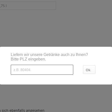
,75 l
sind diese mittels Großbuchstaben besonders hervorgehoben
stadt-Beutelsbach
sich ebenfalls angesehen