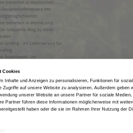
ne bestellen in Holzkirchen -
Getränkelieferservice mit
lungsmöglichkeiten
ine bestellen in Werne und
Der bequeme Weg zu Ihren
ränken
t Grafing - Ihr Lieferservice für
rafing
st Rosenheim - Ihr
r Getränkeservice in Rosenheim
ng
t Cookies
rung in Starnberg
 Inhalte und Anzeigen zu personalisieren, Funktionen für sozia
e Zugriffe auf unsere Website zu analysieren. Außerdem geben w
 für Getränke
rwendung unserer Website an unsere Partner für soziale Medien
etränke
re Partner führen diese Informationen möglicherweise mit weite
ereitgestellt haben oder die sie im Rahmen Ihrer Nutzung der D
en