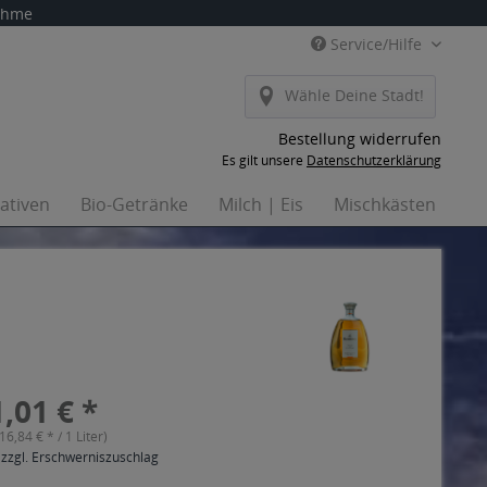
nahme
Service/Hilfe
Wähle Deine Stadt!
Bestellung widerrufen
Es gilt unsere
Datenschutzerklärung
nativen
Bio-Getränke
Milch | Eis
Mischkästen
Ha
,01 € *
(16,84 € * / 1 Liter)
 zzgl. Erschwerniszuschlag