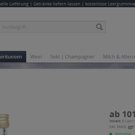
elle Lieferung |
Getränke liefern lassen
| kostenlose Leergutmit
pirituosen
Wein
Sekt | Champagner
Milch & Alter
ab 101
Inhalt:
6 Liter 
inkl. MwSt.
ggf.
Vorrätig