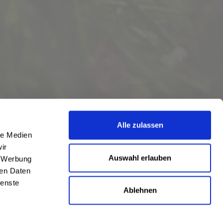
Alle zulassen
le Medien
ir
Auswahl erlauben
, Werbung
ren Daten
ienste
Ablehnen