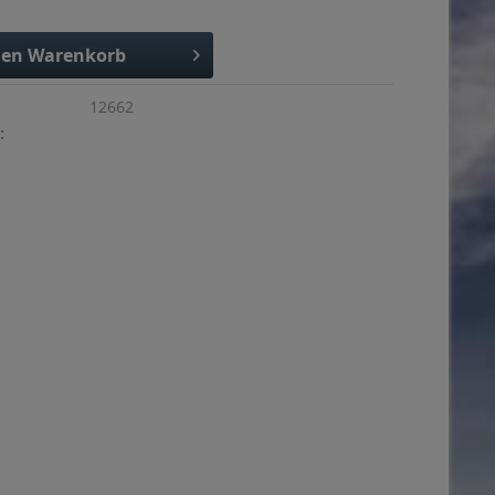
den
Warenkorb
12662
: