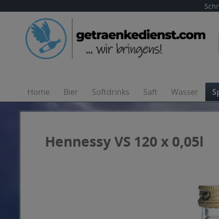
Schn
Home
Bier
Softdrinks
Saft
Wasser
S
Hennessy VS 120 x 0,05l