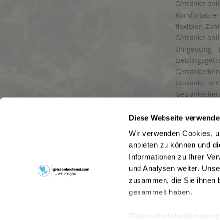
Getränke onli
Komfortabler 
flexiblen Zah
Getränke onl
Umgebung - 
Lieblingsget
Getränkediens
Getränke in G
Getränkedien
zuverlässige
und Umgebu
Diese Webseite verwende
Getränkeliefe
Wir verwenden Cookies, um
Liefergebiet
anbieten zu können und di
Lieferservice
Informationen zu Ihrer Ve
Wir liefern G
und Analysen weiter. Unse
Kontakt
zusammen, die Sie ihnen b
Newsletter
gesammelt haben.
Datenschutzbestimmung