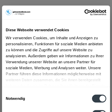
ab 6,39 € *
Inhalt:
0.7 Liter (9,13 € * / 1 Liter)
inkl. MwSt.
ggf. zzgl. Erschwerniszuschlag
Vorrätig
Diese Webseite verwendet Cookies
Wir verwenden Cookies, um Inhalte und Anzeigen zu
In den
Warenkorb
personalisieren, Funktionen für soziale Medien anbieten
zu können und die Zugriffe auf unsere Website zu
analysieren. Außerdem geben wir Informationen zu Ihrer
Artikel-Nr.:
29964
Verwendung unserer Website an unsere Partner für
Verfügbar in:
soziale Medien, Werbung und Analysen weiter. Unsere
Beschreibung
Partner führen diese Informationen möglicherweise mit
mehr
weiteren Daten zusammen, die Sie ihnen bereitgestellt
haben oder die sie im Rahmen Ihrer Nutzung der Dienste
"Mecklenburger Goldbrand 0,7l"
gesammelt haben.
Einwilligungsauswahl
Notwendig
Flaschengröße:
0,7 - 0,75 l
Datenschutzbestimmungen
Fragen zum Artikel?