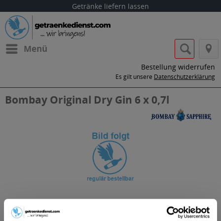
Getränke liefern lassen
Menü
Bestellung widerrufen
Es gilt unsere
Datenschutzerklärung
Bombay Original Dry Gin 6 x 0,7l