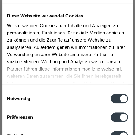
ab 101,01 € *
Diese Webseite verwendet Cookies
Inhalt:
4.2 Liter (24,05 € * / 1 Liter)
Wir verwenden Cookies, um Inhalte und Anzeigen zu
inkl. MwSt.
ggf. zzgl. Erschwerniszuschlag
personalisieren, Funktionen für soziale Medien anbieten
Vorrätig
zu können und die Zugriffe auf unsere Website zu
analysieren. Außerdem geben wir Informationen zu Ihrer
In den
Warenkorb
Verwendung unserer Website an unsere Partner für
soziale Medien, Werbung und Analysen weiter. Unsere
Artikel-Nr.:
23341
Partner führen diese Informationen möglicherweise mit
Verfügbar in:
weiteren Daten zusammen, die Sie ihnen bereitgestellt
haben oder die sie im Rahmen Ihrer Nutzung der Dienste
Beschreibung
gesammelt haben.
mehr
Einwilligungsauswahl
Notwendig
"Bombay Original Dry Gin 6 x 0,7l"
Datenschutzbestimmungen
Präferenzen
Flaschengröße:
0,7 - 0,75 l
Fragen zum Artikel?