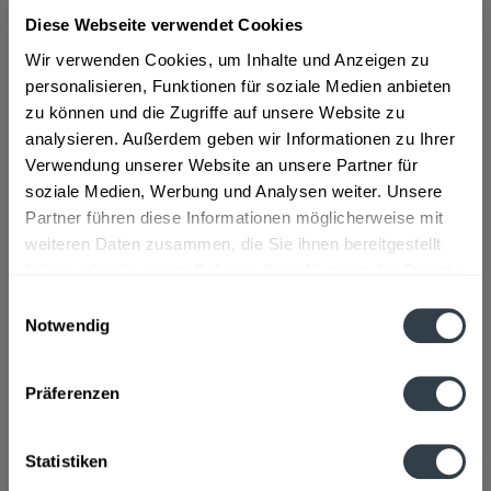
Diese Webseite verwendet Cookies
ab 180,89 € *
Wir verwenden Cookies, um Inhalte und Anzeigen zu
Inhalt:
3 Liter (60,30 € * / 1 Liter)
personalisieren, Funktionen für soziale Medien anbieten
inkl. MwSt.
ggf. zzgl. Erschwerniszuschlag
zu können und die Zugriffe auf unsere Website zu
Vorrätig
analysieren. Außerdem geben wir Informationen zu Ihrer
Verwendung unserer Website an unsere Partner für
In den
Warenkorb
soziale Medien, Werbung und Analysen weiter. Unsere
Partner führen diese Informationen möglicherweise mit
weiteren Daten zusammen, die Sie ihnen bereitgestellt
Artikel-Nr.:
23944
haben oder die sie im Rahmen Ihrer Nutzung der Dienste
Verfügbar in:
gesammelt haben.
Einwilligungsauswahl
Beschreibung
Notwendig
mehr
Datenschutzbestimmungen
"Clockers Gin 6 x 0,5l"
Präferenzen
Flaschengröße:
0,5 l
Statistiken
Fragen zum Artikel?