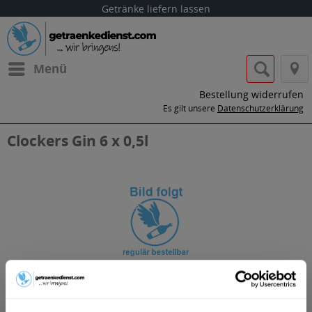
Getränke liefern lassen
Menü
Bestellung widerrufen
Es gilt unsere
Datenschutzerklärung
Clockers Gin 6 x 0,5l