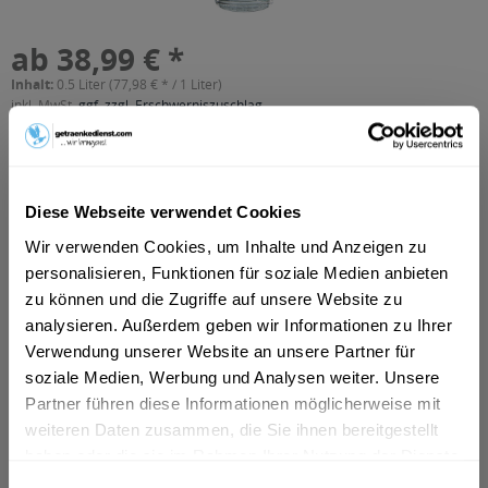
ab 38,99 € *
Inhalt:
0.5 Liter (77,98 € * / 1 Liter)
inkl. MwSt.
ggf. zzgl. Erschwerniszuschlag
Vorrätig
In den
Warenkorb
Diese Webseite verwendet Cookies
Artikel-Nr.:
36419
Wir verwenden Cookies, um Inhalte und Anzeigen zu
Verfügbar in:
personalisieren, Funktionen für soziale Medien anbieten
München
,
Rosenheim
,
Freising
,
Dachau
,
Germering
,
Erding
,
zu können und die Zugriffe auf unsere Website zu
Unterschleißheim
,
Olching
,
Geretsried
,
Unterhaching
,
analysieren. Außerdem geben wir Informationen zu Ihrer
Starnberg
,
Vaterstetten
,
Karlsfeld
,
Ottobrunn
,
Puchheim
,
Haar
,
Verwendung unserer Website an unsere Partner für
Gauting
,
Neufahrn bei Freising
,
Andechs
,
Anzing
soziale Medien, Werbung und Analysen weiter. Unsere
Partner führen diese Informationen möglicherweise mit
Beschreibung
weiteren Daten zusammen, die Sie ihnen bereitgestellt
mehr
haben oder die sie im Rahmen Ihrer Nutzung der Dienste
gesammelt haben.