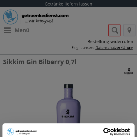
Getränke liefern lassen
Menü
Bestellung widerrufen
Es gilt unsere
Datenschutzerklärung
Sikkim Gin Bilberry 0,7l