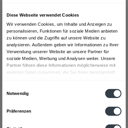
ab 40,99 € *
Diese Webseite verwendet Cookies
Inhalt:
0.7 Liter (58,56 € * / 1 Liter)
Wir verwenden Cookies, um Inhalte und Anzeigen zu
inkl. MwSt.
ggf. zzgl. Erschwerniszuschlag
personalisieren, Funktionen für soziale Medien anbieten
Vorrätig
zu können und die Zugriffe auf unsere Website zu
analysieren. Außerdem geben wir Informationen zu Ihrer
In den
Warenkorb
Verwendung unserer Website an unsere Partner für
soziale Medien, Werbung und Analysen weiter. Unsere
Artikel-Nr.:
12603
Partner führen diese Informationen möglicherweise mit
Verfügbar in:
weiteren Daten zusammen, die Sie ihnen bereitgestellt
haben oder die sie im Rahmen Ihrer Nutzung der Dienste
Beschreibung
gesammelt haben.
mehr
Einwilligungsauswahl
Notwendig
"Sikkim Gin Bilberry 0,7l"
Datenschutzbestimmungen
Präferenzen
Flaschengröße:
0,7 - 0,75 l
Fragen zum Artikel?