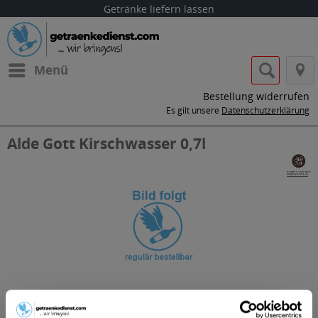
Getränke liefern lassen
Menü
Bestellung widerrufen
Es gilt unsere
Datenschutzerklärung
Alde Gott Kirschwasser 0,7l