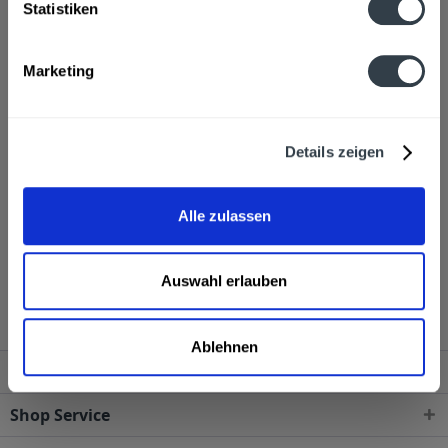
Statistiken
Fragen zum Artikel?
Weitere Artikel von Alde Gott
Hersteller
Marketing
Alde Gott Edelbrände EG, Talstraße 2, 77887 Sasbachwalden
mehr
Alde Gott Edelbrände EG, Talstraße 2, 77887 Sasbachwalden
Details zeigen
Alkoholgehalt
40,0% vol
mehr
40,0% vol
Alle zulassen
Alde Gott Kirschwasser 0,7l wird in den folgenden
Regionen, Städten, Orten und Postleitzahl-Gebieten
Auswahl erlauben
geliefert
Ablehnen
Service Hotline
Shop Service