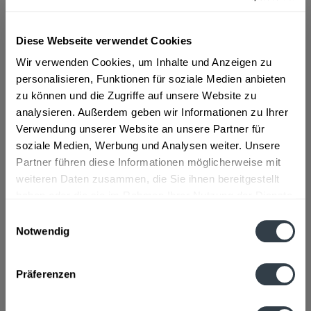
ab 10,99 € *
Diese Webseite verwendet Cookies
Inhalt:
0.7 Liter (15,70 € * / 1 Liter)
Wir verwenden Cookies, um Inhalte und Anzeigen zu
inkl. MwSt.
ggf. zzgl. Erschwerniszuschlag
personalisieren, Funktionen für soziale Medien anbieten
Vorrätig
zu können und die Zugriffe auf unsere Website zu
analysieren. Außerdem geben wir Informationen zu Ihrer
In den
Warenkorb
Verwendung unserer Website an unsere Partner für
soziale Medien, Werbung und Analysen weiter. Unsere
Artikel-Nr.:
21284
Partner führen diese Informationen möglicherweise mit
Verfügbar in:
weiteren Daten zusammen, die Sie ihnen bereitgestellt
haben oder die sie im Rahmen Ihrer Nutzung der Dienste
Beschreibung
gesammelt haben.
mehr
Einwilligungsauswahl
Notwendig
"Alde Gott Kirschwasser 0,7l"
Datenschutzbestimmungen
Präferenzen
Geschmacksrichtung:
Kirsche
Flaschengröße:
0,7 - 0,75 l