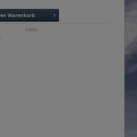
den
Warenkorb
34889
: