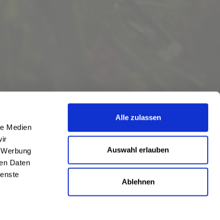
Alle zulassen
le Medien
ir
Auswahl erlauben
, Werbung
ren Daten
ienste
Ablehnen
eschrieben