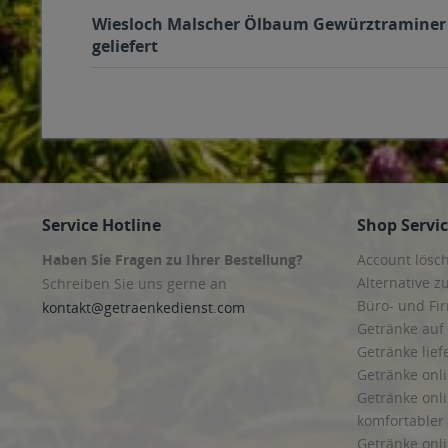
Wiesloch Malscher Ölbaum Gewürztraminer Sp
geliefert
Service Hotline
Shop Servi
Haben Sie Fragen zu Ihrer Bestellung?
Account lösc
Alternative z
Schreiben Sie uns gerne an
Büro- und F
kontakt@getraenkedienst.com
Getränke auf
Getränke lief
Getränke onli
Getränke onli
komfortabler 
Getränke onli