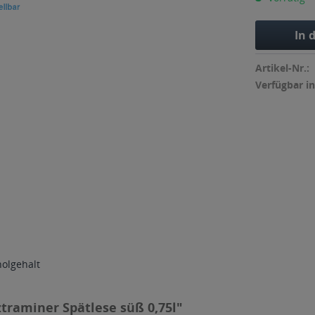
In 
Artikel-Nr.:
Verfügbar in
holgehalt
raminer Spätlese süß 0,75l"