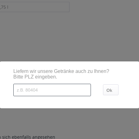
,75 l
sind diese mittels Großbuchstaben besonders hervorgehoben
sich ebenfalls angesehen