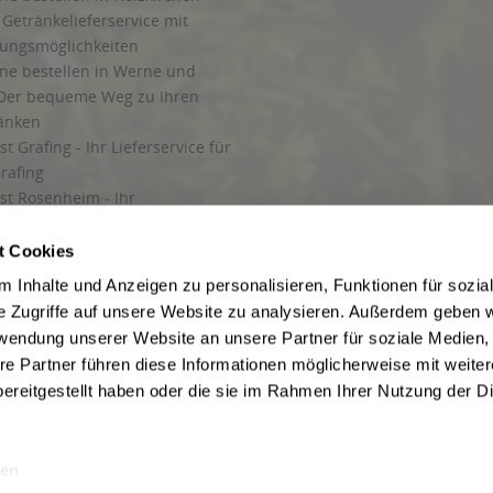
Getränkelieferservice mit
lungsmöglichkeiten
ine bestellen in Werne und
Der bequeme Weg zu Ihren
ränken
t Grafing - Ihr Lieferservice für
rafing
st Rosenheim - Ihr
r Getränkeservice in Rosenheim
ng
t Cookies
rung in Starnberg
 Inhalte und Anzeigen zu personalisieren, Funktionen für sozia
e Zugriffe auf unsere Website zu analysieren. Außerdem geben w
 für Getränke
rwendung unserer Website an unsere Partner für soziale Medien
etränke
re Partner führen diese Informationen möglicherweise mit weite
ereitgestellt haben oder die sie im Rahmen Ihrer Nutzung der D
en
ise inkl. gesetzl. Mehrwertsteuer und ggf. zzgl.
Lieferkosten
, wenn nicht anders b