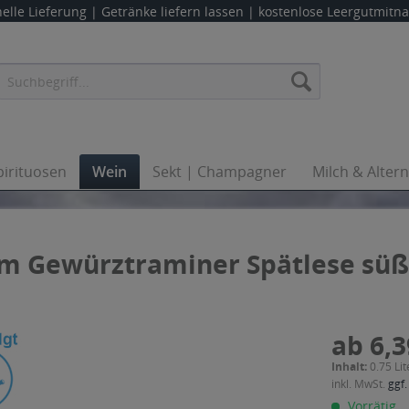
elle Lieferung |
Getränke liefern lassen
| kostenlose Leergutmit
pirituosen
Wein
Sekt | Champagner
Milch & Alter
m Gewürztraminer Spätlese süß 
ab 6,3
Inhalt:
0.75 Lit
inkl. MwSt.
ggf.
Vorrätig