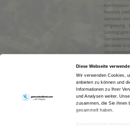
Komfortabler 
flexiblen Zah
Getränke onl
Umgebung - 
Lieblingsget
Getränkediens
Getränke in G
Getränkedien
zuverlässige
und Umgebu
Diese Webseite verwende
Getränkeliefe
Wir verwenden Cookies, um
Liefergebiet
anbieten zu können und di
Lieferservice
Informationen zu Ihrer Ve
Wir liefern G
und Analysen weiter. Unse
Kontakt
zusammen, die Sie ihnen b
Newsletter
gesammelt haben.
Datenschutzbestimmung
* Alle Pre