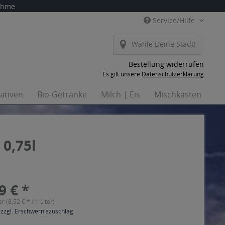
nahme
Service/Hilfe
Wähle Deine Stadt!
Bestellung widerrufen
Es gilt unsere
Datenschutzerklärung
nativen
Bio-Getränke
Milch | Eis
Mischkästen
Ha
0,75l
9 € *
er (8,52 € * / 1 Liter)
 zzgl. Erschwerniszuschlag