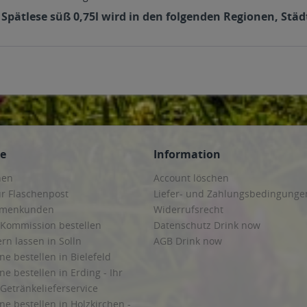
ätlese süß 0,75l wird in den folgenden Regionen, Städt
ce
Information
hen
Account löschen
ur Flaschenpost
Liefer- und Zahlungsbedingunge
irmenkunden
Widerrufsrecht
 Kommission bestellen
Datenschutz Drink now
ern lassen in Solln
AGB Drink now
ne bestellen in Bielefeld
ne bestellen in Erding - Ihr
Getränkelieferservice
ne bestellen in Holzkirchen -