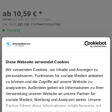
ab 10,59 € *
Inhalt:
0.5 Liter (21,18 € * / 1 Liter)
inkl. MwSt.
ggf. zzgl. Erschwerniszuschlag
Vorrätig
In den
Warenkorb
Artikel-Nr.:
21394
Diese Webseite verwendet Cookies
Verfügbar in:
Wir verwenden Cookies, um Inhalte und Anzeigen zu
Beschreibung
personalisieren, Funktionen für soziale Medien anbieten
mehr
zu können und die Zugriffe auf unsere Website zu
"Alpenschnaps Steinbeisser Himbeere 0,5l"
analysieren. Außerdem geben wir Informationen zu Ihrer
Verwendung unserer Website an unsere Partner für
Geschmacksrichtung:
Himbeere
soziale Medien, Werbung und Analysen weiter. Unsere
Partner führen diese Informationen möglicherweise mit
Flaschengröße:
0,5 l
weiteren Daten zusammen, die Sie ihnen bereitgestellt