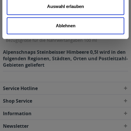
davon Zucker
4 g
Auswahl erlauben
Eiweiß
0 g
Salz
0 g
Ablehnen
Anmerkung: Sofern nicht anders angegeben, ist die
Bezugsgröße für die Nährwertangaben 100 ml
Alpenschnaps Steinbeisser Himbeere 0,5l wird in den
folgenden Regionen, Städten, Orten und Postleitzahl-
Gebieten geliefert
Service Hotline
Shop Service
Information
Newsletter