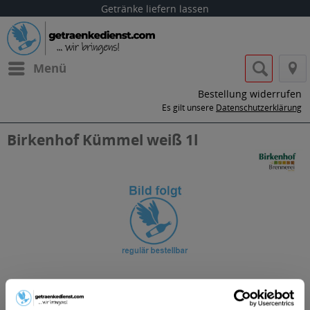
Getränke liefern lassen
Menü
Bestellung widerrufen
Es gilt unsere
Datenschutzerklärung
Birkenhof Kümmel weiß 1l