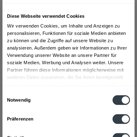
ab 13,59 € *
Diese Webseite verwendet Cookies
Inhalt:
1 Liter
Wir verwenden Cookies, um Inhalte und Anzeigen zu
inkl. MwSt.
ggf. zzgl. Erschwerniszuschlag
personalisieren, Funktionen für soziale Medien anbieten
Vorrätig
zu können und die Zugriffe auf unsere Website zu
analysieren. Außerdem geben wir Informationen zu Ihrer
In den
Warenkorb
Verwendung unserer Website an unsere Partner für
soziale Medien, Werbung und Analysen weiter. Unsere
Artikel-Nr.:
23031
Partner führen diese Informationen möglicherweise mit
Verfügbar in:
weiteren Daten zusammen, die Sie ihnen bereitgestellt
haben oder die sie im Rahmen Ihrer Nutzung der Dienste
Beschreibung
gesammelt haben.
mehr
Einwilligungsauswahl
Notwendig
"Birkenhof Kümmel weiß 1l"
Datenschutzbestimmungen
Präferenzen
Flaschengröße:
1 - 1,5 l
Fragen zum Artikel?