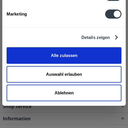
Alkoholgehalt
Marketing
32,0% vol
mehr
Ähnliche Artikel
Details zeigen
Kunden haben sich ebenfalls angesehen
Alle zulassen
Braun Doppelkorn 12 x 1l wird in den folgenden
Regionen, Städten, Orten und Postleitzahl-Gebieten
geliefert
Auswahl erlauben
Ablehnen
Service Hotline
Shop Service
Information