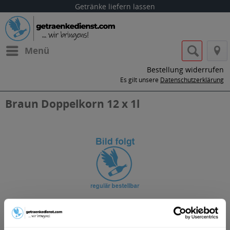
Getränke liefern lassen
Menü
Bestellung widerrufen
Es gilt unsere
Datenschutzerklärung
Braun Doppelkorn 12 x 1l