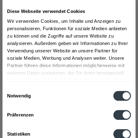
Diese Webseite verwendet Cookies
ab 29,49 € *
Wir verwenden Cookies, um Inhalte und Anzeigen zu
Inhalt:
12 Liter (2,46 € * / 1 Liter)
personalisieren, Funktionen für soziale Medien anbieten
inkl. MwSt.
ggf. zzgl. Erschwerniszuschlag
zu können und die Zugriffe auf unsere Website zu
Vorrätig
analysieren. Außerdem geben wir Informationen zu Ihrer
Verwendung unserer Website an unsere Partner für
In den
Warenkorb
soziale Medien, Werbung und Analysen weiter. Unsere
Partner führen diese Informationen möglicherweise mit
Artikel-Nr.:
23411
weiteren Daten zusammen, die Sie ihnen bereitgestellt
Verfügbar in:
haben oder die sie im Rahmen Ihrer Nutzung der Dienste
gesammelt haben.
Einwilligungsauswahl
Beschreibung
Notwendig
mehr
Datenschutzbestimmungen
Präferenzen
Hersteller
Wilhelm Braun Erben GmbH & Co. KG, Bachstraße 14, Bad
Neuenahr-Ahrweiler
mehr
Statistiken