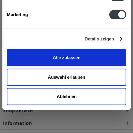
Alkoholgehalt
Marketing
32,0% vol
mehr
Ähnliche Artikel
Details zeigen
Kunden haben sich ebenfalls angesehen
Alle zulassen
Kisker Wachholder 0,7l wird in den folgenden
Regionen, Städten, Orten und Postleitzahl-Gebieten
geliefert
Auswahl erlauben
Ablehnen
Service Hotline
Shop Service
Information