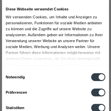
Diese Webseite verwendet Cookies
ab 8,69 € *
Wir verwenden Cookies, um Inhalte und Anzeigen zu
Inhalt:
0.7 Liter (12,41 € * / 1 Liter)
personalisieren, Funktionen für soziale Medien anbieten
inkl. MwSt.
ggf. zzgl. Erschwerniszuschlag
zu können und die Zugriffe auf unsere Website zu
Vorrätig
analysieren. Außerdem geben wir Informationen zu Ihrer
Verwendung unserer Website an unsere Partner für
In den
Warenkorb
soziale Medien, Werbung und Analysen weiter. Unsere
Partner führen diese Informationen möglicherweise mit
Artikel-Nr.:
28302
weiteren Daten zusammen, die Sie ihnen bereitgestellt
Verfügbar in:
haben oder die sie im Rahmen Ihrer Nutzung der Dienste
gesammelt haben.
Einwilligungsauswahl
Beschreibung
Notwendig
mehr
Datenschutzbestimmungen
Präferenzen
Hersteller
Alexander Kisker Markenspirituosen GmbH, 59555 Lippstadt
mehr
Statistiken