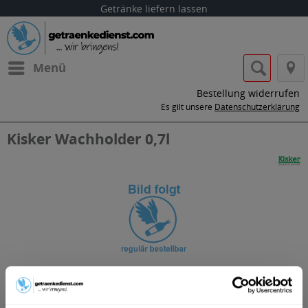
Getränke liefern lassen
Menü
Bestellung widerrufen
Es gilt unsere
Datenschutzerklärung
Kisker Wachholder 0,7l