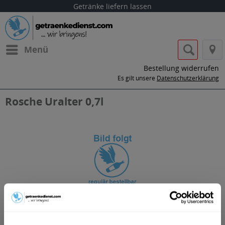
Getränke liefern lassen
Menü
Bestellung widerrufen
Es gilt unsere
Datenschutzerklärung
Rosche Uralter 0,7l