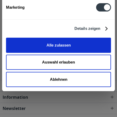
Hersteller
Marketing
Jos.Rosche, Neustadtstraße 35-38 49740 Haselünne
mehr
Jos.Rosche, Neustadtstraße 35-38 49740 Haselünne
Alkoholgehalt
Details zeigen
38,0% vol
mehr
38,0% vol
Alle zulassen
Rosche Uralter 0,7l wird in den folgenden Regionen,
Städten, Orten und Postleitzahl-Gebieten geliefert
Auswahl erlauben
Service Hotline
Ablehnen
Shop Service
Information
Newsletter