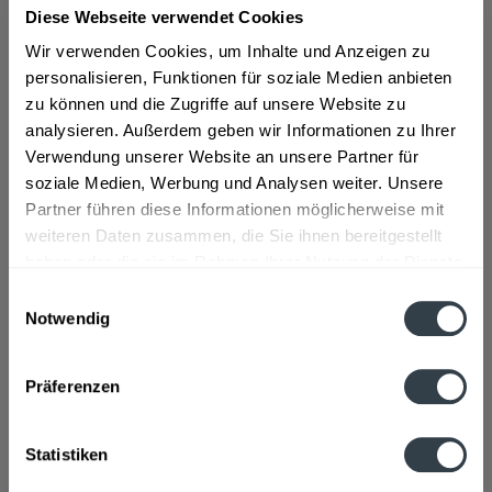
Diese Webseite verwendet Cookies
ab 13,29 € *
Wir verwenden Cookies, um Inhalte und Anzeigen zu
personalisieren, Funktionen für soziale Medien anbieten
Inhalt:
0.7 Liter (18,99 € * / 1 Liter)
zu können und die Zugriffe auf unsere Website zu
inkl. MwSt.
ggf. zzgl. Erschwerniszuschlag
analysieren. Außerdem geben wir Informationen zu Ihrer
Vorrätig
Verwendung unserer Website an unsere Partner für
soziale Medien, Werbung und Analysen weiter. Unsere
In den
Warenkorb
Partner führen diese Informationen möglicherweise mit
weiteren Daten zusammen, die Sie ihnen bereitgestellt
Artikel-Nr.:
32334
haben oder die sie im Rahmen Ihrer Nutzung der Dienste
Verfügbar in:
gesammelt haben.
Einwilligungsauswahl
Beschreibung
Notwendig
mehr
Datenschutzbestimmungen
"Rosche Uralter 0,7l"
Präferenzen
Flaschengröße:
0,7 - 0,75 l
Statistiken
Fragen zum Artikel?
Weitere Artikel von Rosche