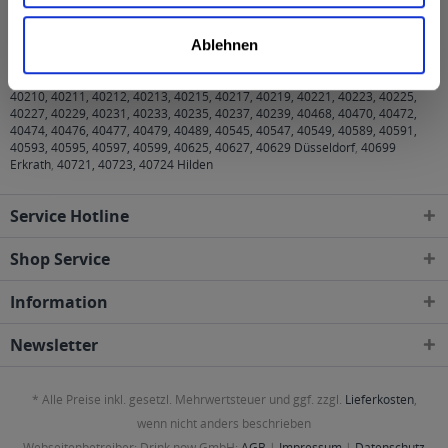
Angostura Bitter 0,2l wird in den folgenden Regionen,
Ablehnen
Städten, Orten und Postleitzahl-Gebieten geliefert
40210, 40211, 40212, 40213, 40215, 40217, 40219, 40221, 40223, 40225,
40227, 40229, 40231, 40233, 40235, 40237, 40239, 40468, 40470, 40472,
40474, 40476, 40477, 40479, 40489, 40545, 40547, 40549, 40589, 40591,
40593, 40595, 40597, 40599, 40625, 40627, 40629 Düsseldorf
,
40699
Erkrath
,
40721, 40723, 40724 Hilden
Service Hotline
Shop Service
Information
Newsletter
* Alle Preise inkl. gesetzl. Mehrwertsteuer und ggf. zzgl.
Lieferkosten
,
wenn nicht anders beschrieben
Webseitenbetreiber: Drink now GmbH:
AGB
|
Impressum
|
Datenschutz