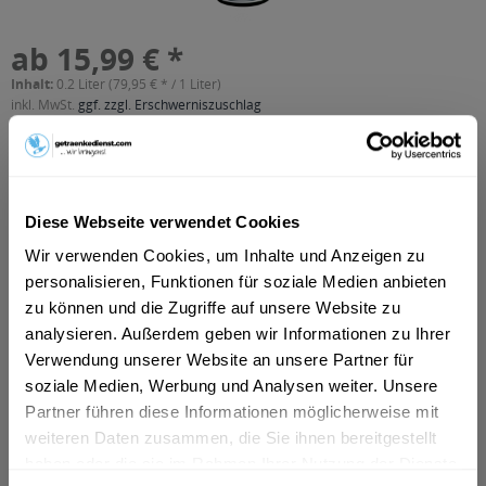
ab 15,99 € *
Inhalt:
0.2 Liter (79,95 € * / 1 Liter)
inkl. MwSt.
ggf. zzgl. Erschwerniszuschlag
Vorrätig
In den
Warenkorb
Diese Webseite verwendet Cookies
Artikel-Nr.:
11264
Wir verwenden Cookies, um Inhalte und Anzeigen zu
Verfügbar in:
personalisieren, Funktionen für soziale Medien anbieten
Düsseldorf
,
Hilden
,
Erkrath
zu können und die Zugriffe auf unsere Website zu
Beschreibung
analysieren. Außerdem geben wir Informationen zu Ihrer
""Ein Cocktailschrank ohne Angostura ist wie eine Küche ohne
Verwendung unserer Website an unsere Partner für
Salz und Pfeffer. ANGOSTURA®...
mehr
soziale Medien, Werbung und Analysen weiter. Unsere
Partner führen diese Informationen möglicherweise mit
"Angostura Bitter 0,2l"
weiteren Daten zusammen, die Sie ihnen bereitgestellt
""Ein Cocktailschrank ohne Angostura ist wie eine Küche
haben oder die sie im Rahmen Ihrer Nutzung der Dienste
ohne Salz und Pfeffer. ANGOSTURA® aromatisches Bitter