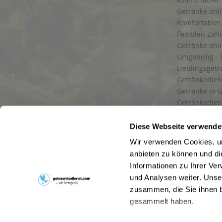
Getränke onli
Komfortabler 
flexiblen Zah
Getränke onl
Umgebung - 
Lieblingsget
Getränkediens
Getränke in G
Getränkedien
zuverlässige
und Umgebu
Diese Webseite verwende
Getränkeliefe
Wir verwenden Cookies, um
Liefergebiet
anbieten zu können und di
Lieferservice
Informationen zu Ihrer Ve
Wir liefern G
und Analysen weiter. Unse
Kontakt
zusammen, die Sie ihnen b
Newsletter
gesammelt haben.