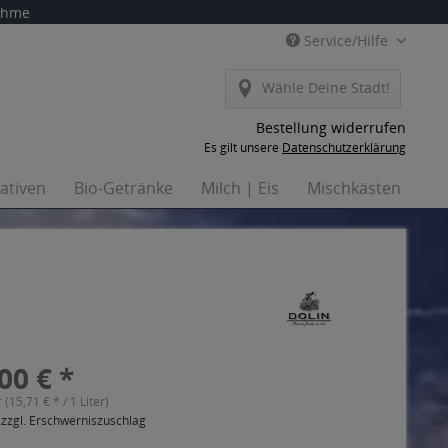
nahme
Service/Hilfe
Wähle Deine Stadt!
Bestellung widerrufen
Es gilt unsere
Datenschutzerklärung
nativen
Bio-Getränke
Milch | Eis
Mischkästen
Ha
00 € *
r (15,71 € * / 1 Liter)
 zzgl. Erschwerniszuschlag