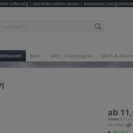
elle Lieferung |
Getränke liefern lassen
| kostenlose Leergutmit
pirituosen
Wein
Sekt | Champagner
Milch & Alter
7l
ab 11,
Inhalt:
0.7 Lite
inkl. MwSt.
ggf.
Vorrätig