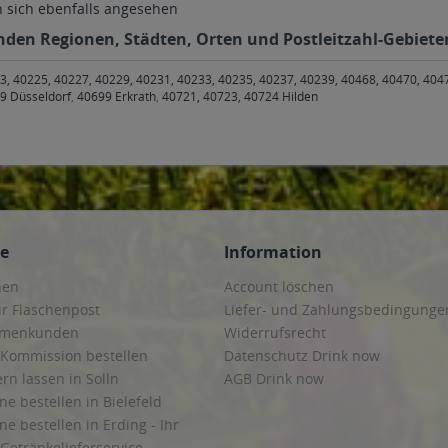
sich ebenfalls angesehen
nden Regionen, Städten, Orten und Postleitzahl-Gebieten
3, 40225, 40227, 40229, 40231, 40233, 40235, 40237, 40239, 40468, 40470, 404
9 Düsseldorf
,
40699 Erkrath
,
40721, 40723, 40724 Hilden
ce
Information
hen
Account löschen
ur Flaschenpost
Liefer- und Zahlungsbedingunge
irmenkunden
Widerrufsrecht
 Kommission bestellen
Datenschutz Drink now
ern lassen in Solln
AGB Drink now
ne bestellen in Bielefeld
ne bestellen in Erding - Ihr
Getränkelieferservice