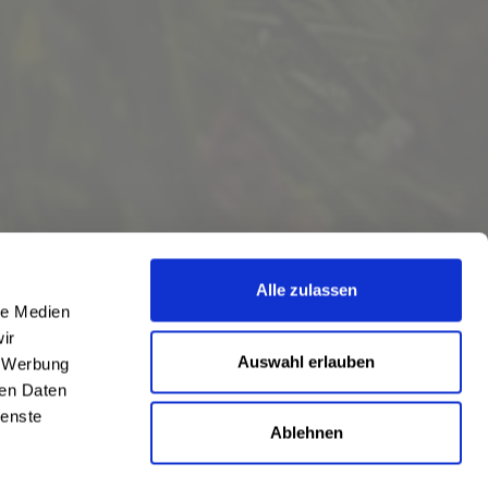
Alle zulassen
le Medien
ir
Auswahl erlauben
, Werbung
ren Daten
ienste
Ablehnen