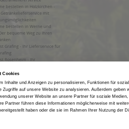
ne bestellen in Holzkirchen -
Getränkelieferservice mit
lungsmöglichkeiten
ine bestellen in Werne und
Der bequeme Weg zu Ihren
ränken
t Grafing - Ihr Lieferservice für
rafing
st Rosenheim - Ihr
r Getränkeservice in Rosenheim
ng
t Cookies
rung in Starnberg
 Inhalte und Anzeigen zu personalisieren, Funktionen für sozia
e Zugriffe auf unsere Website zu analysieren. Außerdem geben w
 für Getränke
rwendung unserer Website an unsere Partner für soziale Medien
etränke
re Partner führen diese Informationen möglicherweise mit weite
ereitgestellt haben oder die sie im Rahmen Ihrer Nutzung der D