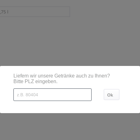
,75 l
sind diese mittels Großbuchstaben besonders hervorgehoben
, Schweiz