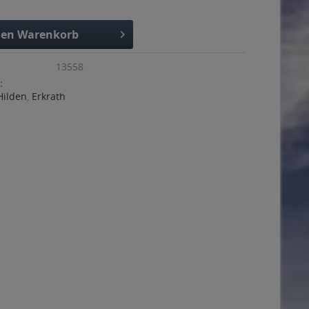
den
Warenkorb
13558
:
Hilden
,
Erkrath