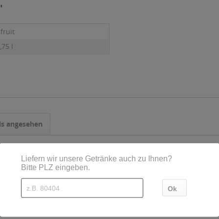
"
fruit
,75 l
ls angesehen