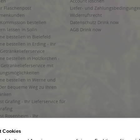
hen
Account löschen
ur Flaschenpost
Liefer- und Zahlungsbedingunge
irmenkunden
Widerrufsrecht
 Kommission bestellen
Datenschutz Drink now
ern lassen in Solln
AGB Drink now
ne bestellen in Bielefeld
ne bestellen in Erding - Ihr
Getränkelieferservice
ne bestellen in Holzkirchen -
Getränkelieferservice mit
lungsmöglichkeiten
ine bestellen in Werne und
Der bequeme Weg zu Ihren
ränken
t Grafing - Ihr Lieferservice für
rafing
st Rosenheim - Ihr
r Getränkeservice in Rosenheim
ng
t Cookies
rung in Starnberg