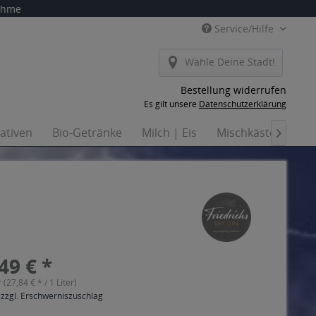
nahme
Service/Hilfe
Wähle Deine Stadt!
Bestellung widerrufen
Es gilt unsere
Datenschutzerklärung
nativen
Bio-Getränke
Milch | Eis
Mischkästen
Ha

49 € *
r (27,84 € * / 1 Liter)
 zzgl. Erschwerniszuschlag