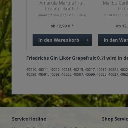
Amarula Marula Fruit
Malibu Car
Cream Likör 0,7l
Likör
Inhalt
0.7 Liter
(18,56 € * / 1 Liter)
Inhalt
0.7 Liter
(1
ab 12,99 € *
ab 12,
In den
Warenkorb
In den
War
Friedrichs Gin Likör Grapefruit 0,7l wird in
40210, 40211, 40212, 40213, 40215, 40217, 40219, 40221, 4022
40589, 40591, 40593, 40595, 40597, 40599, 40625, 40627, 4062
Service Hotline
Shop Servi