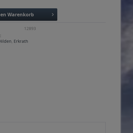
den
Warenkorb
12893
:
Hilden
,
Erkrath