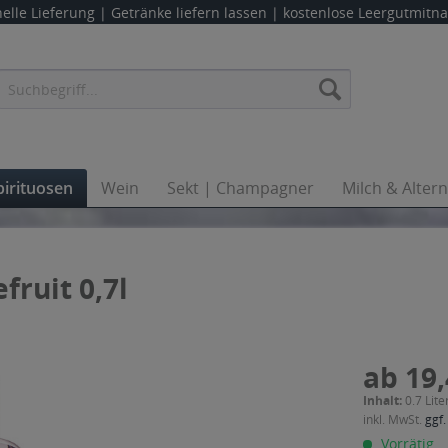
elle Lieferung |
Getränke liefern lassen
| kostenlose Leergutmit
pirituosen
Wein
Sekt | Champagner
Milch & Alter
fruit 0,7l
ab 19,
Inhalt:
0.7 Lite
inkl. MwSt.
ggf.
Vorrätig