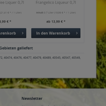
ee Liquer 0,7l
Frangelico Liqueur 0,7l
r
(21,41 € * / 1 Liter)
Inhalt
0.7 Liter
(19,99 € * / 1 Liter)
4,99 € *
ab 13,99 € *
renkorb
In den
Warenkorb
Gebieten geliefert
72, 40474, 40476, 40477, 40479, 40489, 40545, 40547, 40549,
Newsletter