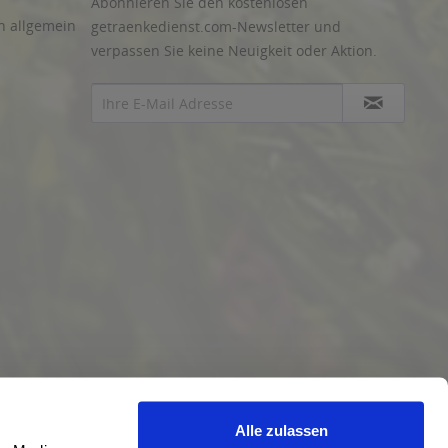
Abonnieren Sie den kostenlosen
n allgemein
getraenkedienst.com-Newsletter und
verpassen Sie keine Neuigkeit oder Aktion.
Alle zulassen