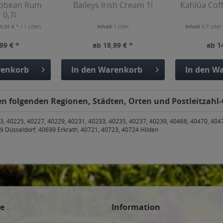
ibbean Rum
Baileys Irish Cream 1l
Kahlúa Coff
 0,7l
8,56 € * / 1 Liter)
Inhalt
1 Liter
Inhalt
0.7 Lite
99 € *
ab 18,99 € *
ab 1
enkorb
In den
Warenkorb
In den
Wa
 den folgenden Regionen, Städten, Orten und Postleitzahl-
3, 40225, 40227, 40229, 40231, 40233, 40235, 40237, 40239, 40468, 40470, 404
9 Düsseldorf
,
40699 Erkrath
,
40721, 40723, 40724 Hilden
ce
Information