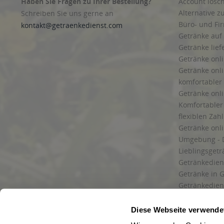
Haben Sie Fragen zu Ihrer Bestellung?
Account lösc
Alternative z
Schreiben Sie uns gerne an
Büro- und F
kontakt@getraenkedienst.com
Getränke auf
Getränke lief
Getränke onli
Getränke onli
komfortabler 
Getränke onli
Komfortabler 
flexiblen Zah
Getränke onl
Umgebung - 
Lieblingsget
Getränkediens
Getränke in G
Getränkedien
zuverlässige
und Umgebu
Diese Webseite verwende
Getränkeliefe