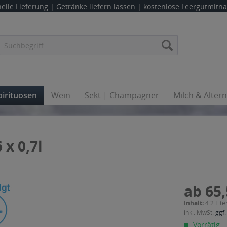
elle Lieferung |
Getränke liefern lassen
| kostenlose Leergutmit
pirituosen
Wein
Sekt | Champagner
Milch & Alter
 x 0,7l
ab 65,
Inhalt:
4.2 Lite
inkl. MwSt.
ggf.
Vorrätig