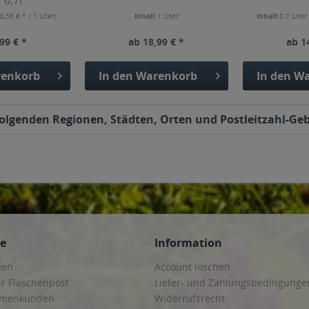
 0,7l
8,56 € * / 1 Liter)
Inhalt
1 Liter
Inhalt
0.7 Lite
99 € *
ab 18,99 € *
ab 1
enkorb
In den
Warenkorb
In den
Wa
n folgenden Regionen, Städten, Orten und Postleitzahl-Geb
ce
Information
hen
Account löschen
ur Flaschenpost
Liefer- und Zahlungsbedingunge
irmenkunden
Widerrufsrecht