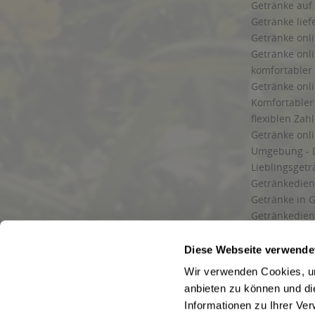
Getränke auf
Getränke lief
Getränke onli
Getränke onli
komfortabler 
Getränke onli
Komfortabler 
flexiblen Zah
Getränke onl
Umgebung - 
Lieblingsget
Getränkediens
Getränke in G
Getränkedien
zuverlässige
und Umgebu
Diese Webseite verwende
Getränkeliefe
Wir verwenden Cookies, um
Liefergebiet
anbieten zu können und di
Lieferservice
Informationen zu Ihrer Ve
Wir liefern G