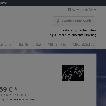
nahme
Service/Hilfe
Wähle Deine Stadt!
Bestellung widerrufen
Es gilt unsere
Datenschutzerklärung
nativen
Bio-Getränke
Milch | Eis
Mischkästen
Ha

59 € *
r (15,62 € * / 1 Liter)
 zzgl. Erschwerniszuschlag