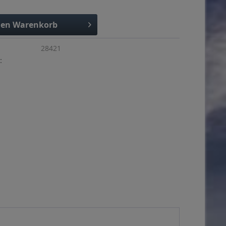
den
Warenkorb
28421
: