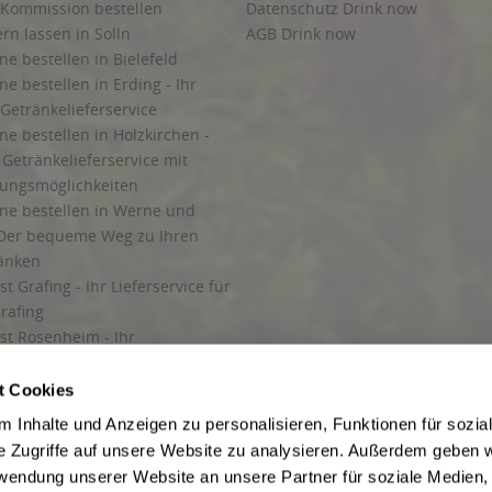
 Kommission bestellen
Datenschutz Drink now
ern lassen in Solln
AGB Drink now
ne bestellen in Bielefeld
ne bestellen in Erding - Ihr
Getränkelieferservice
ne bestellen in Holzkirchen -
Getränkelieferservice mit
lungsmöglichkeiten
ine bestellen in Werne und
Der bequeme Weg zu Ihren
ränken
t Grafing - Ihr Lieferservice für
rafing
st Rosenheim - Ihr
r Getränkeservice in Rosenheim
ng
t Cookies
rung in Starnberg
 Inhalte und Anzeigen zu personalisieren, Funktionen für sozia
e Zugriffe auf unsere Website zu analysieren. Außerdem geben w
 für Getränke
rwendung unserer Website an unsere Partner für soziale Medien
etränke