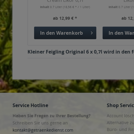
Cream Likör 0,7l
Likör
Inhalt
0.7 Liter
(18,56 € * / 1 Liter)
Inhalt
0.7 Liter
(1
ab 12,99 € *
ab 12,
In den
Warenkorb
In den
War
Kleiner Feigling Original 6 x 0,7l wird in de
Service Hotline
Shop Servi
Haben Sie Fragen zu Ihrer Bestellung?
Account lösc
Alternative z
Schreiben Sie uns gerne an
Büro- und F
kontakt@getraenkedienst.com