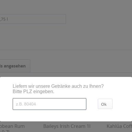
,75 l
ls angesehen
ibbean Rum
Baileys Irish Cream 1l
Kahlúa Coff