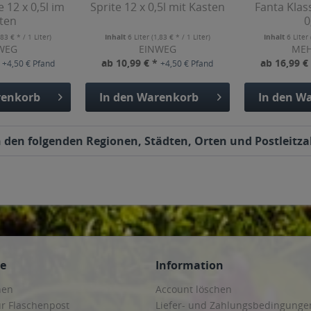
 12 x 0,5l im
Sprite 12 x 0,5l mit Kasten
Fanta Klas
ten
0
,83 € * / 1 Liter)
Inhalt
6 Liter
(1,83 € * / 1 Liter)
Inhalt
6 Liter
WEG
EINWEG
ME
*
ab 10,99 € *
ab 16,99 €
+4,50 € Pfand
+4,50 € Pfand
enkorb
In den
Warenkorb
In den
Wa
den folgenden Regionen, Städten, Orten und Postleitzah
ce
Information
hen
Account löschen
ur Flaschenpost
Liefer- und Zahlungsbedingunge