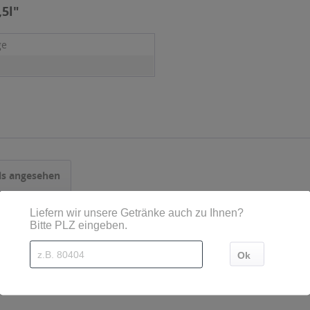
5l"
ge
ls angesehen