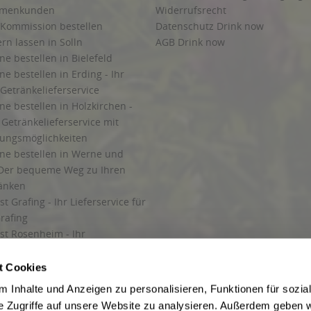
irmenkunden
Widerrufsrecht
 Kommission bestellen
Datenschutz Drink now
ern lassen in Solln
AGB Drink now
ne bestellen in Bielefeld
ne bestellen in Erding - Ihr
Getränkelieferservice
ne bestellen in Holzkirchen -
Getränkelieferservice mit
lungsmöglichkeiten
ine bestellen in Werne und
Der bequeme Weg zu Ihren
ränken
t Grafing - Ihr Lieferservice für
rafing
st Rosenheim - Ihr
r Getränkeservice in Rosenheim
ng
t Cookies
rung in Starnberg
 Inhalte und Anzeigen zu personalisieren, Funktionen für sozia
e Zugriffe auf unsere Website zu analysieren. Außerdem geben w