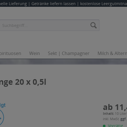
elle Lieferung |
Getränke liefern lassen
| kostenlose Leergutmit
pirituosen
Wein
Sekt | Champagner
Milch & Alter
e 20 x 0,5l
ab 11,
Inhalt:
10 Liter
inkl. MwSt.
ggf.
Vorrätig