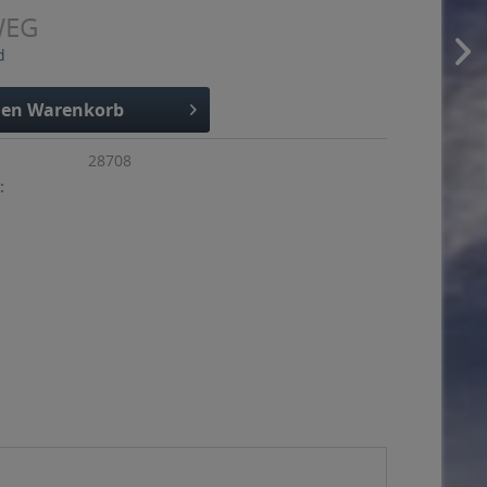
WEG
d
den
Warenkorb
28708
: