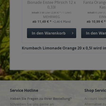
Bionade Eistee Pfirsich 12 x
Fanta Orange
0,33l
Kas
Inhalt
3.96 Liter
(2,90 € * / 1 Liter)
Inhalt
6 Liter
(1
MEHRWEG
EIN
ab 11,49 € *
ab 10,99 € 
+2,46 € Pfand
In den
Warenkorb
In den
War
Krumbach Limonade Orange 20 x 0,5l wird in 
Service Hotline
Shop Servi
Haben Sie Fragen zu Ihrer Bestellung?
Account lösc
Alternative z
Schreiben Sie uns gerne an