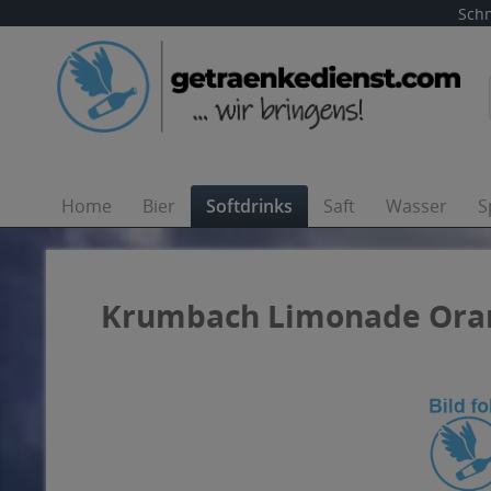
Schn
Home
Bier
Softdrinks
Saft
Wasser
S
Krumbach Limonade Orang