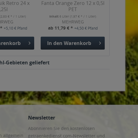
sik Retro 24 x
Fanta Orange Zero 12 x 0,5l
,25l
PET
(2,83 € * / 1 Liter)
Inhalt
6 Liter
(1,97 € * / 1 Liter)
HRWEG
MEHRWEG
 *
ab 11,79 € *
+5,10 € Pfand
+4,50 € Pfand
renkorb
In den
Warenkorb
l-Gebieten geliefert
Newsletter
Abonnieren Sie den kostenlosen
n allgemein
getraenkedienst.com-Newsletter und