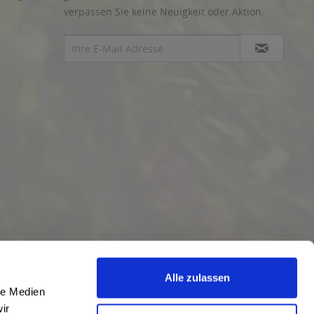
verpassen Sie keine Neuigkeit oder Aktion.
Alle zulassen
le Medien
ir