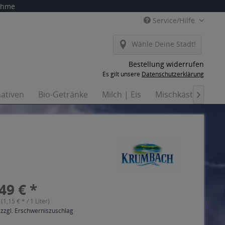
nahme
Service/Hilfe
Wähle Deine Stadt!
Bestellung widerrufen
Es gilt unsere
Datenschutzerklärung
nativen
Bio-Getränke
Milch | Eis
Mischkästen
H

49 € *
 (1,15 € * / 1 Liter)
 zzgl. Erschwerniszuschlag