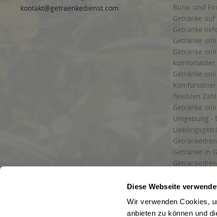
Büro- und F
kontakt@getraenkedienst.com
Getränke auf
Getränke lief
Getränke onli
Getränke onli
komfortabler 
Getränke onli
Komfortabler 
flexiblen Zah
Getränke onl
Umgebung - 
Lieblingsget
Getränkediens
Getränke in G
Getränkedien
zuverlässige
und Umgebu
Diese Webseite verwende
Getränkeliefe
Wir verwenden Cookies, um
Liefergebiet
anbieten zu können und di