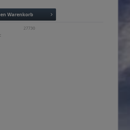
den
Warenkorb
27730
: