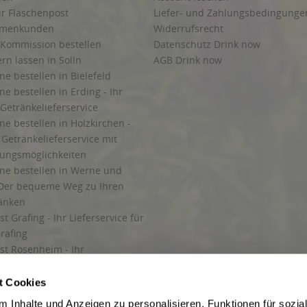
ur Flaschenpost
Liefer- und Zahlungsbedingunge
irmenkunden
Widerrufsrecht
 Kommission bestellen
Datenschutz Drink now
ern lassen in Solln
AGB Drink now
ne bestellen in Bielefeld
ne bestellen in Erding - Ihr
Getränkelieferservice
ne bestellen in Holzkirchen -
Getränkelieferservice mit
lungsmöglichkeiten
ine bestellen in Werne und
Der bequeme Weg zu Ihren
ränken
t Grafing - Ihr Lieferservice für
rafing
st Rosenheim - Ihr
r Getränkeservice in Rosenheim
ng
t Cookies
rung in Starnberg
 Inhalte und Anzeigen zu personalisieren, Funktionen für sozia