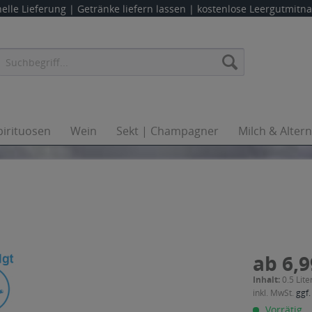
elle Lieferung |
Getränke liefern lassen
| kostenlose Leergutmit
pirituosen
Wein
Sekt | Champagner
Milch & Alter
ab 6,9
Inhalt:
0.5 Lite
inkl. MwSt.
ggf.
Vorrätig