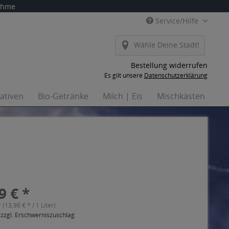
nahme
Service/Hilfe
Wähle Deine Stadt!
Bestellung widerrufen
Es gilt unsere
Datenschutzerklärung
nativen
Bio-Getränke
Milch | Eis
Mischkästen
Ha
9 € *
r (13,98 € * / 1 Liter)
 zzgl. Erschwerniszuschlag