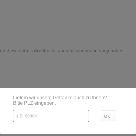
sind diese mittels Großbuchstaben besonders hervorgehoben
J