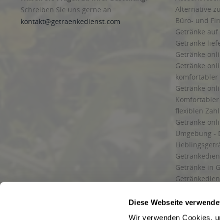
Alternative z
Schreiben Sie uns gerne an
Büro- und F
kontakt@getraenkedienst.com
Getränke auf
Getränke lief
Getränke onli
Getränke onli
komfortabler 
Getränke onli
Komfortabler 
flexiblen Zah
Getränke onl
Umgebung - 
Lieblingsget
Getränkediens
Getränke in G
Getränkedien
zuverlässige
und Umgebu
Diese Webseite verwende
Getränkeliefe
Wir verwenden Cookies, um