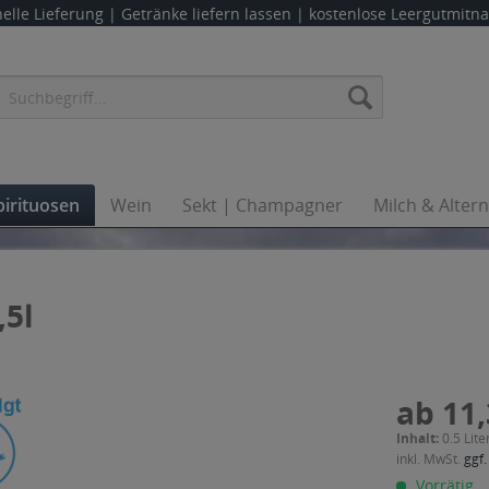
elle Lieferung |
Getränke liefern lassen
| kostenlose Leergutmit
pirituosen
Wein
Sekt | Champagner
Milch & Alter
,5l
ab 11,
Inhalt:
0.5 Lite
inkl. MwSt.
ggf.
Vorrätig