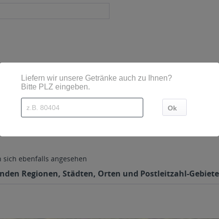
2 Hörbranz
sich ebenfalls angesehen
enden Regionen, Städten, Orten und Postleitzahl-Gebiete