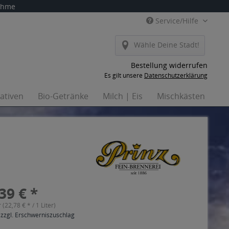
nahme
Service/Hilfe
Wähle Deine Stadt!
Bestellung widerrufen
Es gilt unsere
Datenschutzerklärung
nativen
Bio-Getränke
Milch | Eis
Mischkästen
Ha
39 € *
r (22,78 € * / 1 Liter)
 zzgl. Erschwerniszuschlag