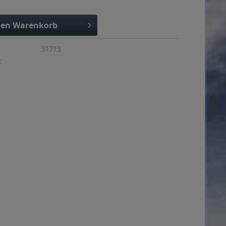
den
Warenkorb
31713
: