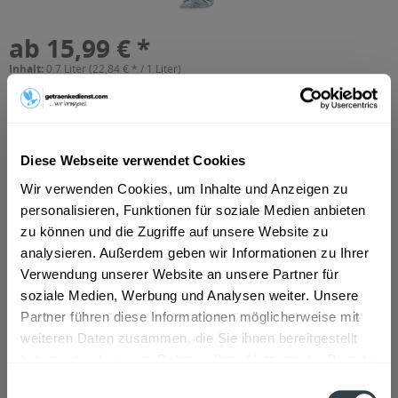
ab 15,99 € *
Inhalt:
0.7 Liter (22,84 € * / 1 Liter)
inkl. MwSt.
ggf. zzgl. Erschwerniszuschlag
Vorrätig
In den
Warenkorb
Diese Webseite verwendet Cookies
Wir verwenden Cookies, um Inhalte und Anzeigen zu
Artikel-Nr.:
32630
personalisieren, Funktionen für soziale Medien anbieten
Verfügbar in:
zu können und die Zugriffe auf unsere Website zu
Hamm
,
Lünen
,
Unna
,
Nordhorn
,
Ahlen
,
Bergkamen
,
Kamen
,
analysieren. Außerdem geben wir Informationen zu Ihrer
Papenburg
,
Meppen
,
Werne
,
Selm
,
Lüdinghausen
,
Haren
,
Lengerich
,
Ascheberg
,
Bad Bentheim
,
Bönen
,
Börger
,
Dersum
,
Verwendung unserer Website an unsere Partner für
Dörpen, Heede, Kluse, Lehe, Wippingen
soziale Medien, Werbung und Analysen weiter. Unsere
Partner führen diese Informationen möglicherweise mit
Beschreibung
weiteren Daten zusammen, die Sie ihnen bereitgestellt
DE-ÖKO-006 zertifiziert
mehr
haben oder die sie im Rahmen Ihrer Nutzung der Dienste
gesammelt haben.
Einwilligungsauswahl