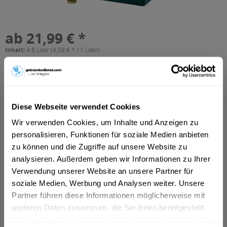
ab 21,99 € *
Inhalt:
4.8 Liter (4,58 € * / 1 Liter)
inkl. MwSt.
ggf. zzgl. Erschwerniszuschlag
Vorrätig
MEHRWEG
+5,10 € Pfand
Diese Webseite verwendet Cookies
Wir verwenden Cookies, um Inhalte und Anzeigen zu
In den
Warenkorb
personalisieren, Funktionen für soziale Medien anbieten
zu können und die Zugriffe auf unsere Website zu
Artikel-Nr.:
10572
analysieren. Außerdem geben wir Informationen zu Ihrer
Verfügbar in:
Verwendung unserer Website an unsere Partner für
Hamm
,
Lünen
,
Minden
,
Garbsen
,
Unna
,
Ahlen
,
Bergkamen
,
Neustadt am Rübenberge
,
Kamen
,
Wunstorf
,
Porta Westfalica
,
soziale Medien, Werbung und Analysen weiter. Unsere
Seelze
,
Barsinghausen
,
Werne
,
Wedemark
,
Selm
,
Petershagen
,
Partner führen diese Informationen möglicherweise mit
Lüdinghausen
,
Isernhagen
,
Burgwedel
weiteren Daten zusammen, die Sie ihnen bereitgestellt
haben oder die sie im Rahmen Ihrer Nutzung der Dienste