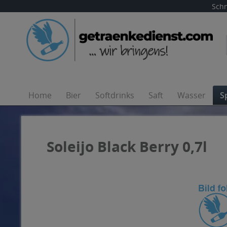
Schn
Home
Bier
Softdrinks
Saft
Wasser
S
Soleijo Black Berry 0,7l