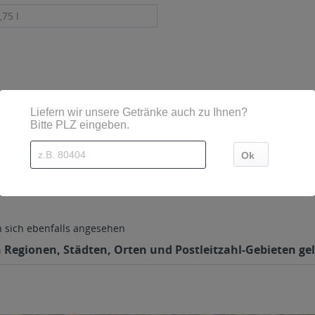
,75 l
10, Lüdinghausen
sich ebenfalls angesehen
en Regionen, Städten, Orten und Postleitzahl-Gebieten gel