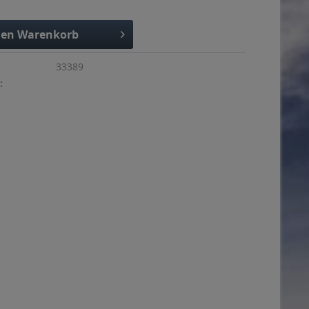
den
Warenkorb
33389
: