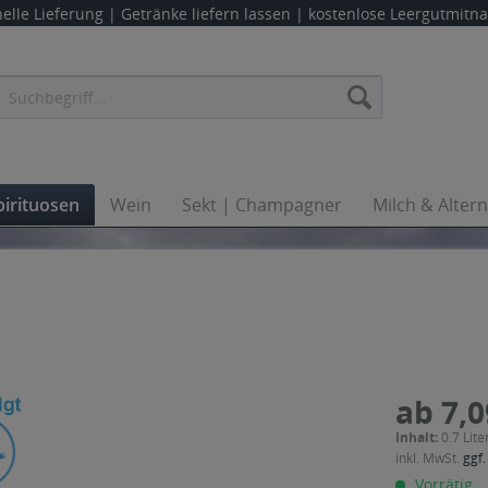
elle Lieferung |
Getränke liefern lassen
| kostenlose Leergutmit
pirituosen
Wein
Sekt | Champagner
Milch & Alter
ab 7,0
Inhalt:
0.7 Lite
inkl. MwSt.
ggf.
Vorrätig