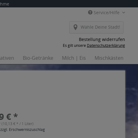
nahme
Service/Hilfe
Wähle Deine Stadt!
Bestellung widerrufen
Es gilt unsere
Datenschutzerklärung
nativen
Bio-Getränke
Milch | Eis
Mischkästen
Ha
9 € *
r (10,13 € * / 1 Liter)
 zzgl. Erschwerniszuschlag