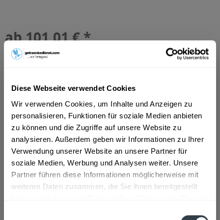
ab 101,01 € *
Inhalt:
30 Liter (3,37 € * / 1 Liter)
inkl. MwSt.
ggf. zzgl. Erschwerniszuschlag
Vorrätig
MEHRWEG
Diese Webseite verwendet Cookies
+30,00 € Pfand
Wir verwenden Cookies, um Inhalte und Anzeigen zu
personalisieren, Funktionen für soziale Medien anbieten
In den
Warenkorb
zu können und die Zugriffe auf unsere Website zu
analysieren. Außerdem geben wir Informationen zu Ihrer
Artikel-Nr.:
35162
Verwendung unserer Website an unsere Partner für
Verfügbar in:
soziale Medien, Werbung und Analysen weiter. Unsere
Partner führen diese Informationen möglicherweise mit
Beschreibung
weiteren Daten zusammen, die Sie ihnen bereitgestellt
mehr
haben oder die sie im Rahmen Ihrer Nutzung der Dienste
"Würzburger Hofbräu Julius Echter Weißbier
gesammelt haben.
Einwilligungsauswahl
30l"