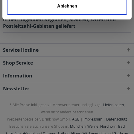
4,9% vol
Ablehnen
Würzburger Hofbräu Julius Echter Weißbier 30l wird
in den folgenden Regionen, Städten, Orten und
Postleitzahl-Gebieten geliefert
Service Hotline
Shop Service
Information
Newsletter
* Alle Preise inkl. gesetzl. Mehrwertsteuer und ggf. zzgl.
Lieferkosten
,
wenn nicht anders beschrieben
Webseitenbetreiber: Drink now GmbH:
AGB
|
Impressum
|
Datenschutz
Besuchen Sie auch unsere Shops in:
München
,
Werne
,
Nordhorn
,
Bad
Salzuflen
,
Hörstel
und
Damme
,
Lathen
,
Nienstädt
,
Lengerich
und
Garbsen
,