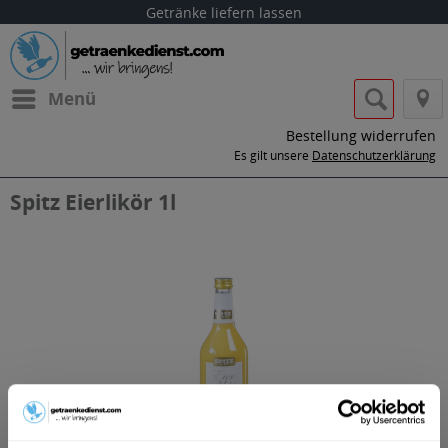
Getränke liefern lassen
Menü
Bestellung widerrufen
Es gilt unsere
Datenschutzerklärung
Spitz Eierlikör 1l