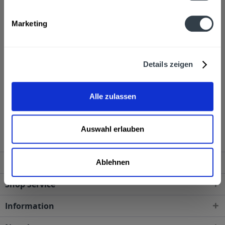
Hersteller
ALPINE BRANDS GmbH & Co KG, Gmundner Straße 27, 4800
Marketing
Attnang-Puchheim
mehr
ALPINE BRANDS GmbH & Co KG, Gmundner Straße 27, 4800
Attnang-Puchheim
Details zeigen
Alkoholgehalt
16,0% vol
mehr
16,0% vol
Alle zulassen
Spitz Eierlikör 1l wird in den folgenden Regionen,
Städten, Orten und Postleitzahl-Gebieten geliefert
Auswahl erlauben
Service Hotline
Ablehnen
Shop Service
Information