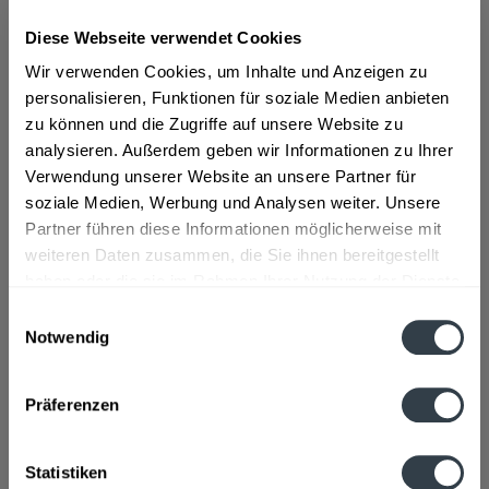
Diese Webseite verwendet Cookies
ab 10,81 € *
Wir verwenden Cookies, um Inhalte und Anzeigen zu
Inhalt:
1 Liter
personalisieren, Funktionen für soziale Medien anbieten
inkl. MwSt.
ggf. zzgl. Erschwerniszuschlag
zu können und die Zugriffe auf unsere Website zu
Vorrätig
analysieren. Außerdem geben wir Informationen zu Ihrer
Verwendung unserer Website an unsere Partner für
In den
Warenkorb
soziale Medien, Werbung und Analysen weiter. Unsere
Partner führen diese Informationen möglicherweise mit
Artikel-Nr.:
37559
weiteren Daten zusammen, die Sie ihnen bereitgestellt
Verfügbar in:
haben oder die sie im Rahmen Ihrer Nutzung der Dienste
gesammelt haben.
Beschreibung
Einwilligungsauswahl
mehr
Notwendig
Datenschutzbestimmungen
"Spitz Eierlikör 1l"
Präferenzen
Flaschengröße:
1 - 1,5 l
Fragen zum Artikel?
Statistiken
Weitere Artikel von Puchheimer