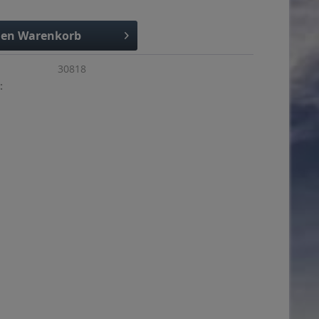
den
Warenkorb
30818
: