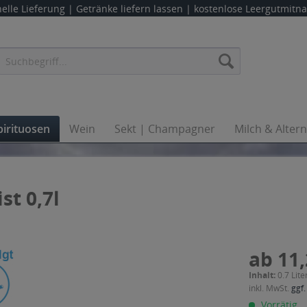
elle Lieferung |
Getränke liefern lassen
| kostenlose Leergutmit
pirituosen
Wein
Sekt | Champagner
Milch & Alter
t 0,7l
ab 11,
Inhalt:
0.7 Lite
inkl. MwSt.
ggf.
Vorrätig