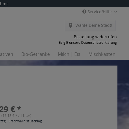
nahme
Service/Hilfe
Wähle Deine Stadt!
Bestellung widerrufen
Es gilt unsere
Datenschutzerklärung
nativen
Bio-Getränke
Milch | Eis
Mischkästen
Ha
29 € *
r (16,13 € * / 1 Liter)
 zzgl. Erschwerniszuschlag