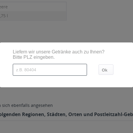
eere
,75 l
nhofen
sich ebenfalls angesehen
folgenden Regionen, Städten, Orten und Postleitzahl-Gebi