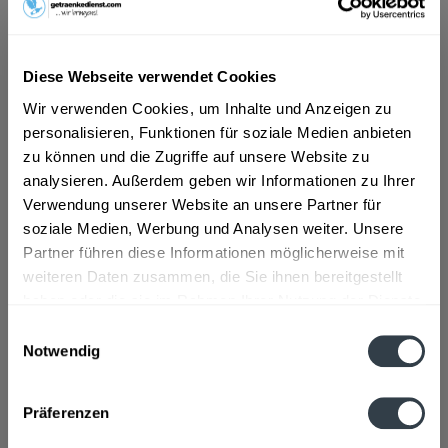
ab 22,99 € *
Diese Webseite verwendet Cookies
Inhalt:
1 Liter
inkl. MwSt.
ggf. zzgl. Erschwerniszuschlag
Wir verwenden Cookies, um Inhalte und Anzeigen zu
Vorrätig
personalisieren, Funktionen für soziale Medien anbieten
zu können und die Zugriffe auf unsere Website zu
In den
Warenkorb
analysieren. Außerdem geben wir Informationen zu Ihrer
Verwendung unserer Website an unsere Partner für
Artikel-Nr.:
11753
soziale Medien, Werbung und Analysen weiter. Unsere
Verfügbar in:
Partner führen diese Informationen möglicherweise mit
weiteren Daten zusammen, die Sie ihnen bereitgestellt
Beschreibung
haben oder die sie im Rahmen Ihrer Nutzung der Dienste
gesammelt haben.
mehr
Einwilligungsauswahl
Notwendig
Datenschutzbestimmungen
Zutaten und Allergene
Enthält SULFITE
mehr
Präferenzen