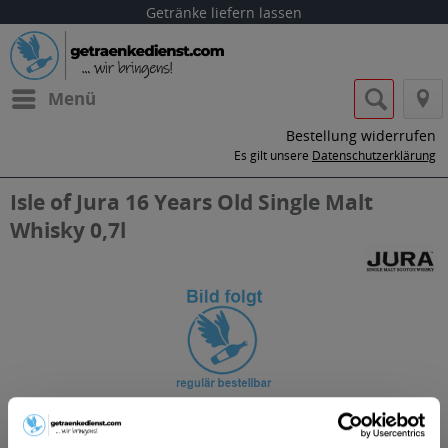
Getränke liefern lassen
Menü
Bestellung widerrufen
Es gilt unsere
Datenschutzerklärung
Isle of Jura 16 Years Old Single Malt
Whisky 0,7l