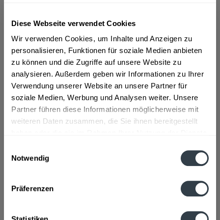
Diese Webseite verwendet Cookies
ab 66,69 € *
Wir verwenden Cookies, um Inhalte und Anzeigen zu
Inhalt:
0.7 Liter (95,27 € * / 1 Liter)
personalisieren, Funktionen für soziale Medien anbieten
inkl. MwSt.
ggf. zzgl. Erschwerniszuschlag
zu können und die Zugriffe auf unsere Website zu
Vorrätig
analysieren. Außerdem geben wir Informationen zu Ihrer
Verwendung unserer Website an unsere Partner für
In den
Warenkorb
soziale Medien, Werbung und Analysen weiter. Unsere
Partner führen diese Informationen möglicherweise mit
Artikel-Nr.:
27835
weiteren Daten zusammen, die Sie ihnen bereitgestellt
Verfügbar in:
haben oder die sie im Rahmen Ihrer Nutzung der Dienste
gesammelt haben.
Einwilligungsauswahl
Beschreibung
Notwendig
Datenschutzbestimmungen
mehr
Präferenzen
Hersteller
Isle of Jura Distillery Craighouse Isle of Jura Argyll PA60
Statistiken