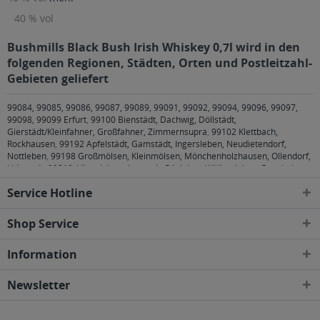
40 % vol
Bushmills Black Bush Irish Whiskey 0,7l wird in den
folgenden Regionen, Städten, Orten und Postleitzahl-
Gebieten geliefert
99084, 99085, 99086, 99087, 99089, 99091, 99092, 99094, 99096, 99097,
99098, 99099 Erfurt
,
99100 Bienstädt, Dachwig, Döllstädt,
Gierstädt/Kleinfahner, Großfahner, Zimmernsupra
,
99102 Klettbach,
Rockhausen
,
99192 Apfelstädt, Gamstädt, Ingersleben, Neudietendorf,
Nottleben
,
99198 Großmölsen, Kleinmölsen, Mönchenholzhausen, Ollendorf,
Udestedt
,
99310 Alkersleben, Arnstadt, Bösleben-Wüllersleben, Dornheim,
Osthausen-Wülfershausen, Wachsenburggemeinde, Wipfratal, Witzleben
,
Service Hotline
99334 Elleben, Elxleben, Ichtershausen, Kirchheim
,
99423, 99425, 99427
Weimar
,
99428 Bechstedtstraß, Daasdorf am Berge, Hopfgarten, Isseroda,
Niederzimmern, Nohra, Ottstedt am Berge, Utzberg
,
99441 Döbritschen,
Shop Service
Frankendorf, Großschwabhausen, Hammerstedt, Hohlstedt, Kiliansroda,
Kleinschwabhausen, Kromsdorf, Lehnstedt, Magdala, Mechelroda, Mellingen,
Information
Umpferstedt
,
99867 Gotha
,
99869 Ballstädt, Brüheim, Bufleben, Ebenheim,
Emleben, Eschenbergen, Friedrichswerth, Friemar, Goldbach, Grabsleben,
Günthersleben, Haina, Hochheim, Molschleben, Mühlberg, Pferdingsleben,
Newsletter
Remstädt, Schwabhaus
,
99885 Luisenthal, Ohrdruf, Wölfis
,
99887
Georgenthal, Gräfenhain, Herrenhof, Hohenkirchen, Petriroda
,
99947 Bad
Langensalza, Behringen, Bothenheilingen, Issersheilingen, Kirchheilingen,