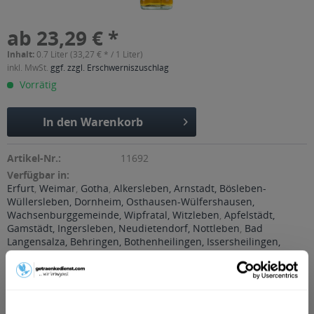
ab 23,29 € *
Inhalt:
0.7 Liter (33,27 € * / 1 Liter)
inkl. MwSt.
ggf. zzgl. Erschwerniszuschlag
Vorrätig
In den
Warenkorb
Artikel-Nr.:
11692
Verfügbar in:
Erfurt
,
Weimar
,
Gotha
,
Alkersleben, Arnstadt, Bösleben-
Wüllersleben, Dornheim, Osthausen-Wülfershausen,
Wachsenburggemeinde, Wipfratal, Witzleben
,
Apfelstädt,
Gamstädt, Ingersleben, Neudietendorf, Nottleben
,
Bad
Langensalza, Behringen, Bothenheilingen, Issersheilingen,
Kirchheilingen, Kleinwelsbach, Mülverstedt, Neunheilingen,
Schönstedt, Sundhausen, Tottleben, Weberstedt
,
Ballstädt,
Brüheim, Bufleben, Ebenheim, Emleben, Eschenbergen,
Friedrichswerth, Friemar, Goldbach, Grabsleben,
Günthersleben, Haina, Hochheim, Molschleben, Mühlberg,