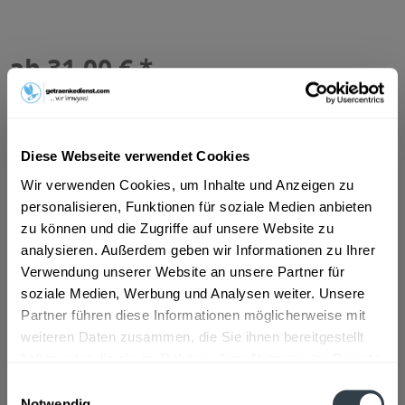
ab 31,00 € *
Inhalt:
0.7 Liter (44,29 € * / 1 Liter)
inkl. MwSt.
ggf. zzgl. Erschwerniszuschlag
Vorrätig
Diese Webseite verwendet Cookies
In den
Warenkorb
Wir verwenden Cookies, um Inhalte und Anzeigen zu
personalisieren, Funktionen für soziale Medien anbieten
Artikel-Nr.:
26080
zu können und die Zugriffe auf unsere Website zu
Verfügbar in:
analysieren. Außerdem geben wir Informationen zu Ihrer
Düsseldorf
,
Hilden
,
Erkrath
,
Astenberg, Bradl, Dikat, Ehrenstall,
Verwendung unserer Website an unsere Partner für
Erlach, Rofansiedlung, Tiergarten, Wiesing
,
Brixlegg, Mehrn,
soziale Medien, Werbung und Analysen weiter. Unsere
Zimmermoos
,
Bruck am Ziller, Bruckerberg, Imming, Reith im
Alpbachtal
,
Buch
,
Fiecht, Vomp, Vomperbach, Vomperberg
,
Partner führen diese Informationen möglicherweise mit
Fischl, Jenbach, Strass im Zillertal, Tratzberg
,
Fritzens
,
Fügen,
weiteren Daten zusammen, die Sie ihnen bereitgestellt
Gagering, Kapfing, Kleinboden, Schlitters
,
Hygna, Reith im
haben oder die sie im Rahmen Ihrer Nutzung der Dienste
Alpbachtal, Scheffach
,
Kolsass
,
Kolsassberg
,
Mariatal, Voldöpp
,
gesammelt haben.
Münster
,
Pill
,
Schlagturn, Stans
,
Schlitters
,
Schlitters, Strass im
Einwilligungsauswahl
Zillertal
Notwendig