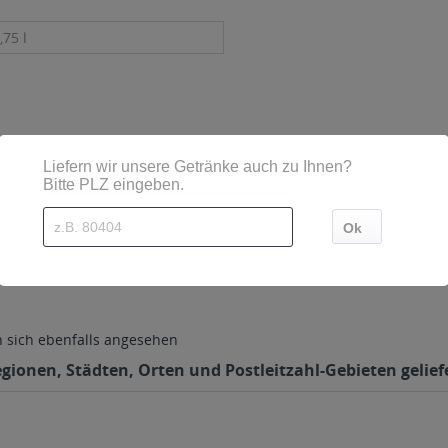
,75 l
Kg Kiel
sich ebenfalls angesehen
gionen, Städten, Orten und Postleitzahl-Gebieten gelief