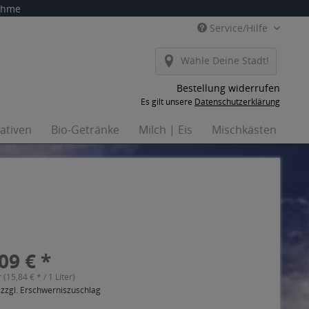
nahme
Service/Hilfe
Wähle Deine Stadt!
Bestellung widerrufen
Es gilt unsere
Datenschutzerklärung
nativen
Bio-Getränke
Milch | Eis
Mischkästen
Ha
09 € *
r (15,84 € * / 1 Liter)
 zzgl. Erschwerniszuschlag