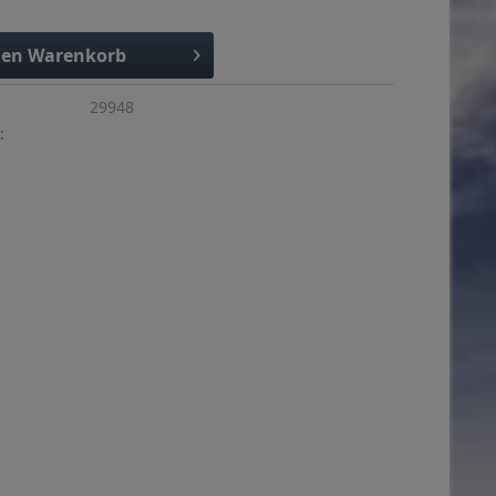
den
Warenkorb
29948
: