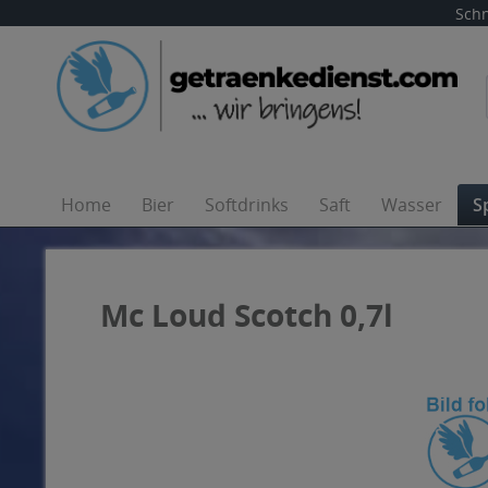
Schn
Home
Bier
Softdrinks
Saft
Wasser
S
Mc Loud Scotch 0,7l