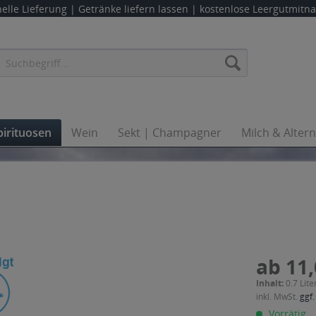
elle Lieferung |
Getränke liefern lassen
| kostenlose Leergutmit
pirituosen
Wein
Sekt | Champagner
Milch & Alter
ab 11,
Inhalt:
0.7 Lite
inkl. MwSt.
ggf.
Vorrätig