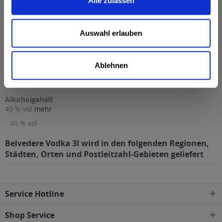
Alle zulassen
Anmerkung: Sofern Allergene vorhanden sind, sind diese
mittels Großbuchstaben besonders hervorgehoben
Auswahl erlauben
Hersteller
Moët Hennessy Deutschland GmbH Seidlstr. 23 80335
München
mehr
Ablehnen
Moët Hennessy Deutschland GmbH Seidlstr. 23 80335
München
Alkoholgehalt
40 % vol
mehr
40 % vol
Belvedere Vodka 3l wird in den folgenden Regionen,
Städten, Orten und Postleitzahl-Gebieten geliefert
Service Hotline
Shop Service