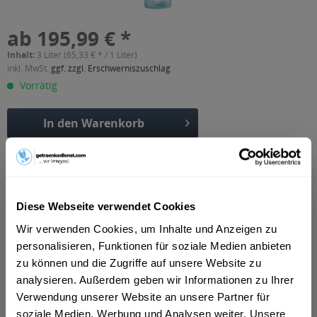
ab 195,99 € *
Inhalt:
3 Liter (65,33 € * / 1 Liter)
inkl. MwSt.
ggf. zzgl. Erschwerniszuschlag
Vorrätig
In den
Warenkorb
Artikel-Nr.:
11655
Verfügbar in:
Beschreibung
Diese Webseite verwendet Cookies
"Rye. Water. Character. Belvedere Vodka is the original and
Wir verwenden Cookies, um Inhalte und Anzeigen zu
true expression of luxury vodka,...
mehr
personalisieren, Funktionen für soziale Medien anbieten
"Belvedere Vodka 3l"
zu können und die Zugriffe auf unsere Website zu
analysieren. Außerdem geben wir Informationen zu Ihrer
"Rye. Water. Character. Belvedere Vodka is the original and
Verwendung unserer Website an unsere Partner für
true expression of luxury vodka, created from 600 years of
soziale Medien, Werbung und Analysen weiter. Unsere
Polish vodka-making tradition. The vodka itself is always