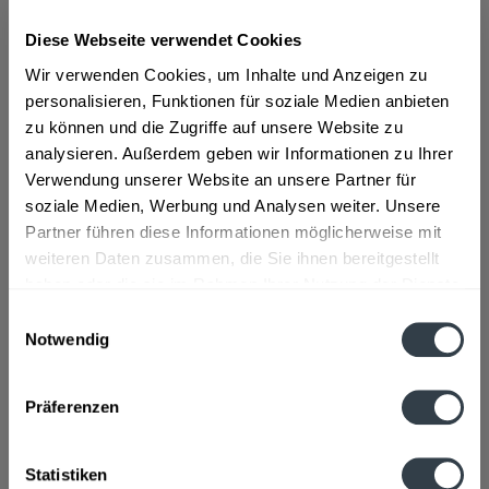
Diese Webseite verwendet Cookies
ab 101,01 € *
Wir verwenden Cookies, um Inhalte und Anzeigen zu
Inhalt:
3 Liter (33,67 € * / 1 Liter)
personalisieren, Funktionen für soziale Medien anbieten
inkl. MwSt.
ggf. zzgl. Erschwerniszuschlag
zu können und die Zugriffe auf unsere Website zu
Vorrätig
analysieren. Außerdem geben wir Informationen zu Ihrer
Verwendung unserer Website an unsere Partner für
In den
Warenkorb
soziale Medien, Werbung und Analysen weiter. Unsere
Partner führen diese Informationen möglicherweise mit
Artikel-Nr.:
23352
weiteren Daten zusammen, die Sie ihnen bereitgestellt
Verfügbar in:
haben oder die sie im Rahmen Ihrer Nutzung der Dienste
gesammelt haben.
Einwilligungsauswahl
Beschreibung
Notwendig
mehr
Datenschutzbestimmungen
Präferenzen
Hersteller
LES GRANDS CHAIS DE FRANCE, Service MARKETING VODKA
JELZIN, 1 rue de la division Leclerc ? 67290...
mehr
Statistiken