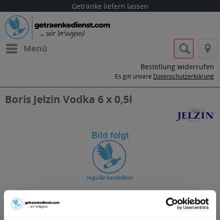
Getränke liefern lassen
Menü
Bestellung widerrufen
Es gilt unsere
Datenschutzerklärung
Boris Jelzin Vodka 6 x 0,5l