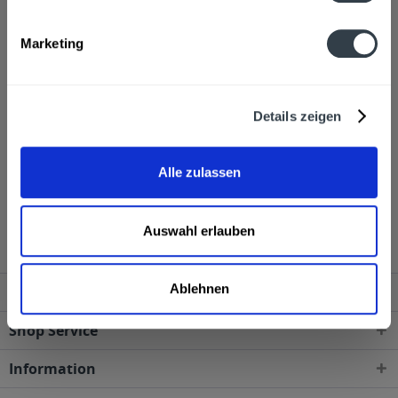
Alkoholgehalt
Marketing
37,5% vol
mehr
Ähnliche Artikel
Details zeigen
Kunden haben sich ebenfalls angesehen
Alle zulassen
Boris Jelzin Vodka 6 x 0,5l wird in den folgenden
Regionen, Städten, Orten und Postleitzahl-Gebieten
geliefert
Auswahl erlauben
Ablehnen
Service Hotline
Shop Service
Information