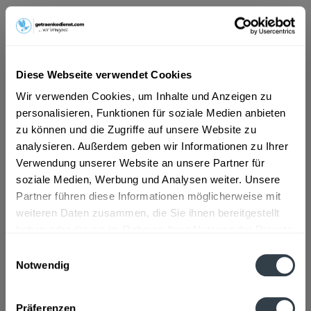
ab 3,89 € *
Inhalt:
8.4 Liter (0,46 € * / 1 Liter)
inkl. MwSt.
ggf. zzgl. Erschwerniszuschlag
Diese Webseite verwendet Cookies
Vorrätig
Wir verwenden Cookies, um Inhalte und Anzeigen zu
MEHRWEG
personalisieren, Funktionen für soziale Medien anbieten
+3,30 € Pfand
zu können und die Zugriffe auf unsere Website zu
analysieren. Außerdem geben wir Informationen zu Ihrer
In den
Warenkorb
Verwendung unserer Website an unsere Partner für
soziale Medien, Werbung und Analysen weiter. Unsere
Artikel-Nr.:
21724
Partner führen diese Informationen möglicherweise mit
Verfügbar in:
weiteren Daten zusammen, die Sie ihnen bereitgestellt
haben oder die sie im Rahmen Ihrer Nutzung der Dienste
Beschreibung
gesammelt haben.
mehr
Einwilligungsauswahl
Notwendig
"Aqua Fun Medium 12 x 0,7l"
Datenschutzbestimmungen
Präferenzen