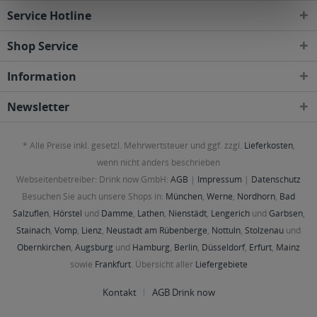
Service Hotline
Shop Service
Information
Newsletter
* Alle Preise inkl. gesetzl. Mehrwertsteuer und ggf. zzgl.
Lieferkosten
,
wenn nicht anders beschrieben
Webseitenbetreiber: Drink now GmbH:
AGB
|
Impressum
|
Datenschutz
Besuchen Sie auch unsere Shops in:
München
,
Werne
,
Nordhorn
,
Bad
Salzuflen
,
Hörstel
und
Damme
,
Lathen
,
Nienstädt
,
Lengerich
und
Garbsen
,
Stainach
,
Vomp
,
Lienz
,
Neustadt am Rübenberge
,
Nottuln
,
Stolzenau
und
Obernkirchen
,
Augsburg
und
Hamburg
,
Berlin
,
Düsseldorf
,
Erfurt
,
Mainz
sowie
Frankfurt
. Übersicht aller
Liefergebiete
Kontakt
AGB Drink now