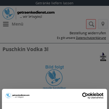
Getränke liefern lassen
Menü
Bestellung widerrufen
Es gilt unsere
Datenschutzerklärung
Puschkin Vodka 3l