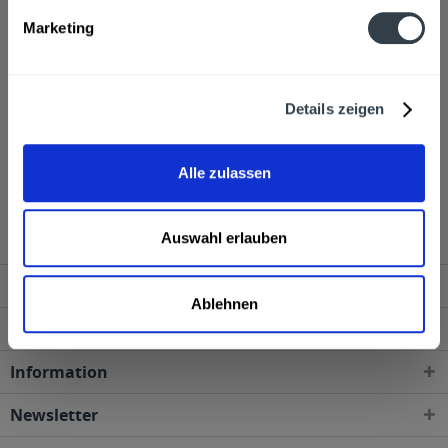
Hersteller
Marketing
Puschkin International GmbH, D-10117 Berlin
mehr
Puschkin International GmbH, D-10117 Berlin
Alkoholgehalt
Details zeigen
37,5% vol
mehr
37,5% vol
Alle zulassen
Puschkin Vodka 3l wird in den folgenden Regionen,
Städten, Orten und Postleitzahl-Gebieten geliefert
Auswahl erlauben
Service Hotline
Ablehnen
Shop Service
Information
Newsletter