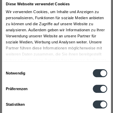
Diese Webseite verwendet Cookies
ab 46,19 € *
Wir verwenden Cookies, um Inhalte und Anzeigen zu
personalisieren, Funktionen für soziale Medien anbieten
Inhalt:
3 Liter (15,40 € * / 1 Liter)
zu können und die Zugriffe auf unsere Website zu
inkl. MwSt.
ggf. zzgl. Erschwerniszuschlag
analysieren. Außerdem geben wir Informationen zu Ihrer
Vorrätig
Verwendung unserer Website an unsere Partner für
soziale Medien, Werbung und Analysen weiter. Unsere
In den
Warenkorb
Partner führen diese Informationen möglicherweise mit
weiteren Daten zusammen, die Sie ihnen bereitgestellt
Artikel-Nr.:
31759
haben oder die sie im Rahmen Ihrer Nutzung der Dienste
Verfügbar in:
gesammelt haben.
Einwilligungsauswahl
Beschreibung
Notwendig
mehr
Datenschutzbestimmungen
"Puschkin Vodka 3l"
Präferenzen
Flaschengröße:
1,5 - 6 l
Statistiken
Fragen zum Artikel?
Weitere Artikel von Puschkin