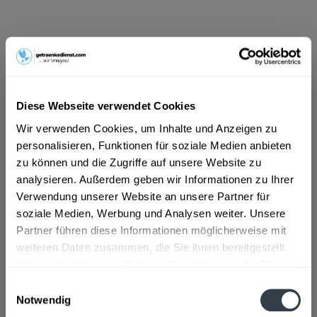
ab 45,59 € *
Inhalt:
4.5 Liter (10,13 € * / 1 Liter)
inkl. MwSt.
ggf. zzgl. Erschwerniszuschlag
Vorrätig
Diese Webseite verwendet Cookies
Wir verwenden Cookies, um Inhalte und Anzeigen zu
In den
Warenkorb
personalisieren, Funktionen für soziale Medien anbieten
zu können und die Zugriffe auf unsere Website zu
Artikel-Nr.:
32434
analysieren. Außerdem geben wir Informationen zu Ihrer
Verfügbar in:
Verwendung unserer Website an unsere Partner für
soziale Medien, Werbung und Analysen weiter. Unsere
Beschreibung
Partner führen diese Informationen möglicherweise mit
mehr
weiteren Daten zusammen, die Sie ihnen bereitgestellt
"Rotkäppchen Fruchtsecco Himbeere 6 x
haben oder die sie im Rahmen Ihrer Nutzung der Dienste
0,75l"
gesammelt haben.
Einwilligungsauswahl
Notwendig
Geschmacksrichtung:
Himbeere
Datenschutzbestimmungen