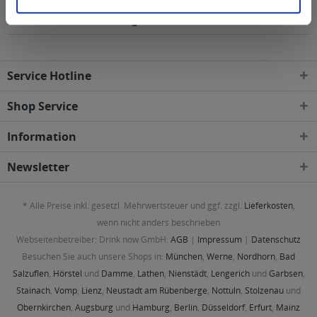
den folgenden Regionen, Städten, Orten und
Postleitzahl-Gebieten geliefert
Service Hotline
Shop Service
Information
Newsletter
* Alle Preise inkl. gesetzl. Mehrwertsteuer und ggf. zzgl.
Lieferkosten
,
wenn nicht anders beschrieben
Webseitenbetreiber: Drink now GmbH:
AGB
|
Impressum
|
Datenschutz
Besuchen Sie auch unsere Shops in:
München
,
Werne
,
Nordhorn
,
Bad
Salzuflen
,
Hörstel
und
Damme
,
Lathen
,
Nienstädt
,
Lengerich
und
Garbsen
,
Stainach
,
Vomp
,
Lienz
,
Neustadt am Rübenberge
,
Nottuln
,
Stolzenau
und
Obernkirchen
,
Augsburg
und
Hamburg
,
Berlin
,
Düsseldorf
,
Erfurt
,
Mainz