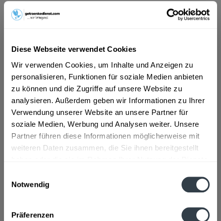
ab 6,39 € *
Inhalt:
6 Liter (1,07 € * / 1 Liter)
inkl. MwSt.
ggf. zzgl. Erschwerniszuschlag
Diese Webseite verwendet Cookies
Vorrätig
Wir verwenden Cookies, um Inhalte und Anzeigen zu
MEHRWEG
personalisieren, Funktionen für soziale Medien anbieten
+3,30 € Pfand
zu können und die Zugriffe auf unsere Website zu
analysieren. Außerdem geben wir Informationen zu Ihrer
In den
Warenkorb
Verwendung unserer Website an unsere Partner für
soziale Medien, Werbung und Analysen weiter. Unsere
Partner führen diese Informationen möglicherweise mit
Artikel-Nr.:
34008
weiteren Daten zusammen, die Sie ihnen bereitgestellt
Verfügbar in:
haben oder die sie im Rahmen Ihrer Nutzung der Dienste
Beschreibung
gesammelt haben.
Einwilligungsauswahl
mehr
Notwendig
Datenschutzbestimmungen
"Teusser Gourmet Still 12 x 0,5l"
Flaschengröße:
0,5 l
Präferenzen