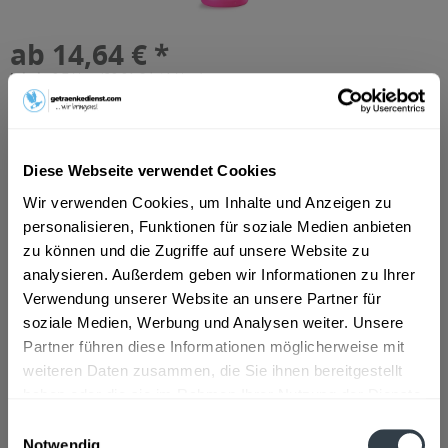
ab 14,64 € *
Inhalt:
0.7 Liter (20,91 € * / 1 Liter)
inkl. MwSt.
ggf. zzgl. Erschwerniszuschlag
Vorrätig
Diese Webseite verwendet Cookies
In den
Warenkorb
Wir verwenden Cookies, um Inhalte und Anzeigen zu
Artikel-Nr.:
37585
personalisieren, Funktionen für soziale Medien anbieten
Verfügbar in:
zu können und die Zugriffe auf unsere Website zu
Astenberg, Bradl, Dikat, Ehrenstall, Erlach, Rofansiedlung,
analysieren. Außerdem geben wir Informationen zu Ihrer
Tiergarten, Wiesing
,
Brixlegg, Mehrn, Zimmermoos
,
Bruck am
Verwendung unserer Website an unsere Partner für
Ziller, Bruckerberg, Imming, Reith im Alpbachtal
,
Buch
,
Fiecht,
soziale Medien, Werbung und Analysen weiter. Unsere
Vomp, Vomperbach, Vomperberg
,
Fischl, Jenbach, Strass im
Zillertal, Tratzberg
,
Fritzens
,
Fügen, Gagering, Kapfing,
Partner führen diese Informationen möglicherweise mit
Kleinboden, Schlitters
,
Hygna, Reith im Alpbachtal, Scheffach
,
weiteren Daten zusammen, die Sie ihnen bereitgestellt
Kolsass
,
Kolsassberg
,
Mariatal, Voldöpp
,
Münster
,
Pill
,
haben oder die sie im Rahmen Ihrer Nutzung der Dienste
Schlagturn, Stans
,
Schlitters
,
Schlitters, Strass im Zillertal
,
gesammelt haben.
Schwaz
,
Wattens
,
Weer
Einwilligungsauswahl
Notwendig