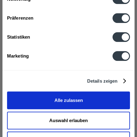
Beschreibung
Datenschutzbestimmungen
mehr
Präferenzen
"Trojka Vodka Pink 0,7l"
Flaschengröße:
0,7 - 0,75 l
Statistiken
Fragen zum Artikel?
Weitere Artikel von Trojka
Marketing
Hersteller
Hardenberg-Wilthen AG, Vorderhaus 2, 37176 Nörten-
Hardenberg
mehr
Hardenberg-Wilthen AG, Vorderhaus 2, 37176 Nörten-
Details zeigen
Hardenberg
Alkoholgehalt
17,0% vol
mehr
Alle zulassen
17,0% vol
Trojka Vodka Pink 0,7l wird in den folgenden
Auswahl erlauben
Regionen, Städten, Orten und Postleitzahl-Gebieten
geliefert