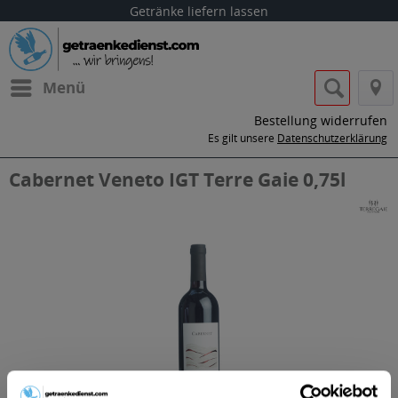
Getränke liefern lassen
Menü
Bestellung widerrufen
Es gilt unsere
Datenschutzerklärung
Cabernet Veneto IGT Terre Gaie 0,75l