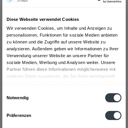
ab 7,99 € *
Diese Webseite verwendet Cookies
Inhalt:
0.75 Liter (10,65 € * / 1 Liter)
inkl. MwSt.
ggf. zzgl. Erschwerniszuschlag
Wir verwenden Cookies, um Inhalte und Anzeigen zu
Vorrätig
personalisieren, Funktionen für soziale Medien anbieten
zu können und die Zugriffe auf unsere Website zu
analysieren. Außerdem geben wir Informationen zu Ihrer
In den
Warenkorb
Verwendung unserer Website an unsere Partner für
soziale Medien, Werbung und Analysen weiter. Unsere
Artikel-Nr.:
13739
Partner führen diese Informationen möglicherweise mit
Verfügbar in:
weiteren Daten zusammen, die Sie ihnen bereitgestellt
haben oder die sie im Rahmen Ihrer Nutzung der Dienste
Beschreibung
gesammelt haben.
Einwilligungsauswahl
mehr
Notwendig
Datenschutzbestimmungen
Zutaten und Allergene
Präferenzen
Enthält SULFITE
mehr