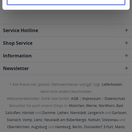
folgenden Regionen, Städten, Orten und Postleitzahl-
Gebieten geliefert
Service Hotline
Shop Service
Information
Newsletter
* Alle Preise inkl. gesetzl. Mehrwertsteuer und ggf. zzgl.
Lieferkosten
,
wenn nicht anders beschrieben
Webseitenbetreiber: Drink now GmbH:
AGB
|
Impressum
|
Datenschutz
Besuchen Sie auch unsere Shops in:
München
,
Werne
,
Nordhorn
,
Bad
Salzuflen
,
Hörstel
und
Damme
,
Lathen
,
Nienstädt
,
Lengerich
und
Garbsen
,
Stainach
,
Vomp
,
Lienz
,
Neustadt am Rübenberge
,
Nottuln
,
Stolzenau
und
Obernkirchen
,
Augsburg
und
Hamburg
,
Berlin
,
Düsseldorf
,
Erfurt
,
Mainz