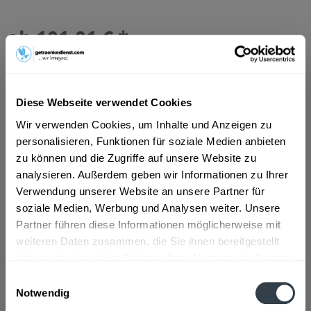
ab 101,01 € *
Inhalt:
50 Liter (2,02 € * / 1 Liter)
inkl. MwSt.
ggf. zzgl. Erschwerniszuschlag
Vorrätig
MEHRWEG
Diese Webseite verwendet Cookies
+30,00 € Pfand
Wir verwenden Cookies, um Inhalte und Anzeigen zu
personalisieren, Funktionen für soziale Medien anbieten
In den
Warenkorb
zu können und die Zugriffe auf unsere Website zu
analysieren. Außerdem geben wir Informationen zu Ihrer
Verwendung unserer Website an unsere Partner für
Artikel-Nr.:
33526
soziale Medien, Werbung und Analysen weiter. Unsere
Verfügbar in:
Partner führen diese Informationen möglicherweise mit
Beschreibung
weiteren Daten zusammen, die Sie ihnen bereitgestellt
mehr
haben oder die sie im Rahmen Ihrer Nutzung der Dienste
gesammelt haben.
"Staropramen Prague Premium Beer 50l"
Einwilligungsauswahl
Notwendig
Flaschengröße:
> 6 l
Datenschutzbestimmungen