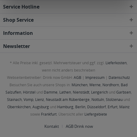
Service Hotline
Shop Service
Information
Newsletter
* Alle Preise inkl. gesetzl. Mehrwertsteuer und ggf. zzgl.
Lieferkosten
,
wenn nicht anders beschrieben
Webseitenbetreiber: Drink now GmbH:
AGB
|
Impressum
|
Datenschutz
Besuchen Sie auch unsere Shops in:
München
,
Werne
,
Nordhorn
,
Bad
Salzuflen
,
Hörstel
und
Damme
,
Lathen
,
Nienstädt
,
Lengerich
und
Garbsen
,
Stainach
,
Vomp
,
Lienz
,
Neustadt am Rübenberge
,
Nottuln
,
Stolzenau
und
Obernkirchen
,
Augsburg
und
Hamburg
,
Berlin
,
Düsseldorf
,
Erfurt
,
Mainz
sowie
Frankfurt
. Übersicht aller
Liefergebiete
Kontakt
AGB Drink now