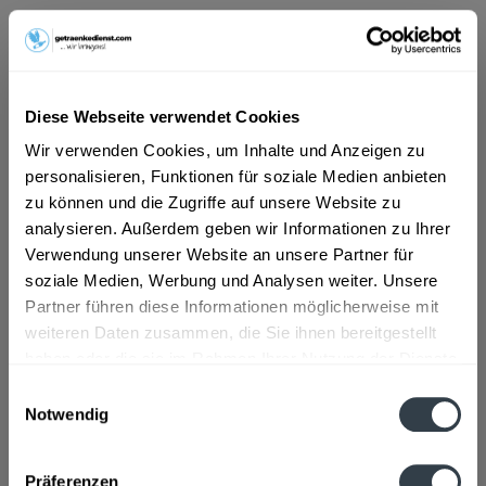
ab 3,49 € *
Inhalt:
9 Liter (0,39 € * / 1 Liter)
inkl. MwSt.
ggf. zzgl. Erschwerniszuschlag
Diese Webseite verwendet Cookies
Vorrätig
Wir verwenden Cookies, um Inhalte und Anzeigen zu
EINWEG
personalisieren, Funktionen für soziale Medien anbieten
+1,50 € Pfand
zu können und die Zugriffe auf unsere Website zu
analysieren. Außerdem geben wir Informationen zu Ihrer
In den
Warenkorb
Verwendung unserer Website an unsere Partner für
soziale Medien, Werbung und Analysen weiter. Unsere
Artikel-Nr.:
21253
Partner führen diese Informationen möglicherweise mit
Verfügbar in:
weiteren Daten zusammen, die Sie ihnen bereitgestellt
haben oder die sie im Rahmen Ihrer Nutzung der Dienste
Beschreibung
gesammelt haben.
mehr
Einwilligungsauswahl
Notwendig
"Alasia Medium 6 x 1,5l"
Datenschutzbestimmungen
Präferenzen