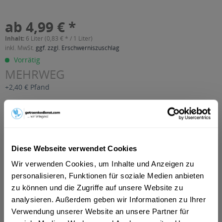
ab 4,99 € *
Inhalt:
6 Liter (0,83 € * / 1 Liter)
inkl. MwSt.
ggf. zzgl. Erschwerniszuschlag
Vorrätig
MEHRWEG
+2,40 € Pfand
In den
Warenkorb
Artikel-Nr.:
36885
Diese Webseite verwendet Cookies
Verfügbar in:
Wir verwenden Cookies, um Inhalte und Anzeigen zu
Beschreibung
personalisieren, Funktionen für soziale Medien anbieten
mehr
zu können und die Zugriffe auf unsere Website zu
"ViO Still 6 x 1l Glas"
analysieren. Außerdem geben wir Informationen zu Ihrer
Verwendung unserer Website an unsere Partner für
Material:
Glas - Mehrweg