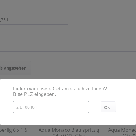
,75 l
ls angesehen
erlig 6 x 1,5l
Aqua Monaco Blau spritzig
Aqua Monaco