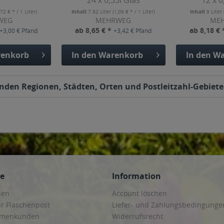
24 x 0,33l Glas
12 x 0
,72 € * / 1 Liter)
Inhalt
7.92 Liter
(1,09 € * / 1 Liter)
Inhalt
9 Liter
WEG
MEHRWEG
ME
ab 8,65 € *
ab 8,18 €
+3,00 € Pfand
+3,42 € Pfand
enkorb
In den
Warenkorb
In den
Wa
enden Regionen, Städten, Orten und Postleitzahl-Gebieten
ce
Information
hen
Account löschen
ur Flaschenpost
Liefer- und Zahlungsbedingunge
irmenkunden
Widerrufsrecht