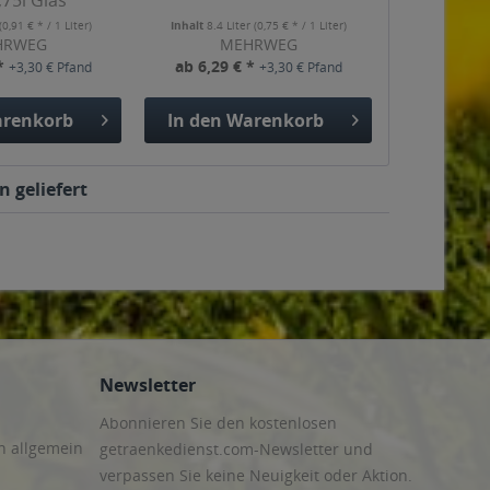
,75l Glas
(0,91 € * / 1 Liter)
Inhalt
8.4 Liter
(0,75 € * / 1 Liter)
HRWEG
MEHRWEG
 *
ab 6,29 € *
+3,30 € Pfand
+3,30 € Pfand
renkorb
In den
Warenkorb
 geliefert
Newsletter
Abonnieren Sie den kostenlosen
n allgemein
getraenkedienst.com-Newsletter und
verpassen Sie keine Neuigkeit oder Aktion.