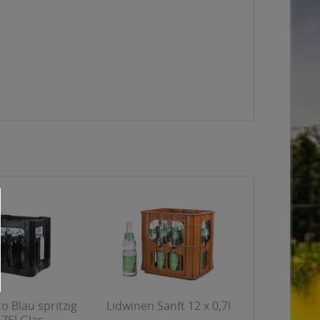
 Blau spritzig
Lidwinen Sanft 12 x 0,7l