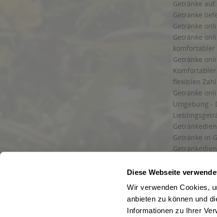
Getränke auf
Getränke lief
Getränke onli
Getränke onli
komfortabler 
Getränke onli
Komfortabler 
flexiblen Zah
Getränke onl
Umgebung - 
Lieblingsget
Getränkediens
Getränke in G
Getränkedien
zuverlässige
und Umgebu
Diese Webseite verwende
Getränkeliefe
Wir verwenden Cookies, um
Liefergebiet
anbieten zu können und di
Lieferservice
Informationen zu Ihrer Ve
Wir liefern G