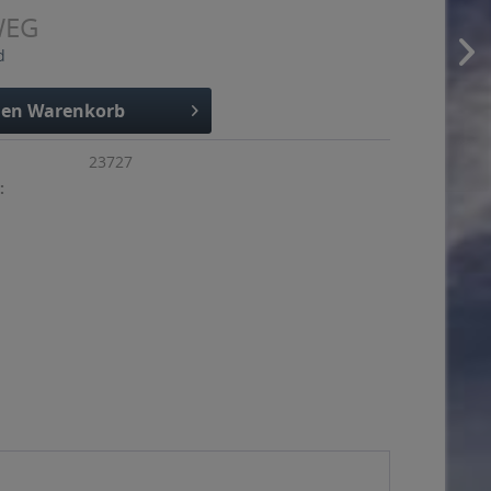
WEG
d
den
Warenkorb
23727
: