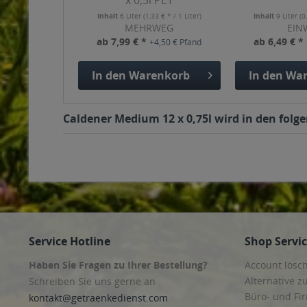
x 0,5l PET
Inhalt
6 Liter
(1,33 € * / 1 Liter)
Inhalt
9 Liter
(0
MEHRWEG
EIN
ab 7,99 € *
ab 6,49 € *
+4,50 € Pfand
In den
Warenkorb
In den
War
Caldener Medium 12 x 0,75l wird in den folg
Service Hotline
Shop Servi
Haben Sie Fragen zu Ihrer Bestellung?
Account lösc
Alternative z
Schreiben Sie uns gerne an
Büro- und F
kontakt@getraenkedienst.com