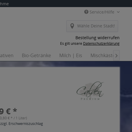
nahme
Service/Hilfe
Wähle Deine Stadt!
Bestellung widerrufen
Es gilt unsere
Datenschutzerklärung
nativen
Bio-Getränke
Milch | Eis
Mischkästen
Ha

9 € *
(0,80 € * / 1 Liter)
 zzgl. Erschwerniszuschlag