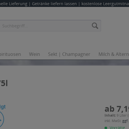
elle Lieferung |
Getränke liefern lassen
| kostenlose Leergutmit
pirituosen
Wein
Sekt | Champagner
Milch & Alter
5l
ab 7,1
Inhalt:
9 Liter 
inkl. MwSt.
ggf.
Vorrätig