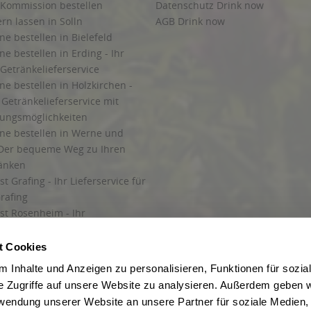
 Kommission bestellen
Datenschutz Drink now
ern lassen in Solln
AGB Drink now
ne bestellen in Bielefeld
ne bestellen in Erding - Ihr
Getränkelieferservice
ne bestellen in Holzkirchen -
Getränkelieferservice mit
lungsmöglichkeiten
ine bestellen in Werne und
Der bequeme Weg zu Ihren
ränken
t Grafing - Ihr Lieferservice für
rafing
st Rosenheim - Ihr
r Getränkeservice in Rosenheim
ng
t Cookies
rung in Starnberg
 Inhalte und Anzeigen zu personalisieren, Funktionen für sozia
e Zugriffe auf unsere Website zu analysieren. Außerdem geben w
 für Getränke
rwendung unserer Website an unsere Partner für soziale Medien
etränke